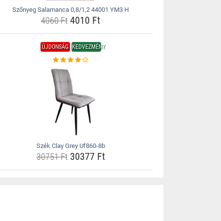
Szőnyeg Salamanca 0,8/1,2 44001 YM3 H
4010 Ft
4060 Ft
ÚJDONSÁG
KEDVEZMÉNY
Szék Clay Grey Uf860-8b
30377 Ft
30751 Ft