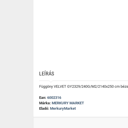
LEÍRÁS
Függöny VELVET GY2329/240G/M2/2140x250 cm béz
Ean:
6002316
Márka:
MERKURY MARKET
Eladó:
MerkuryMarket