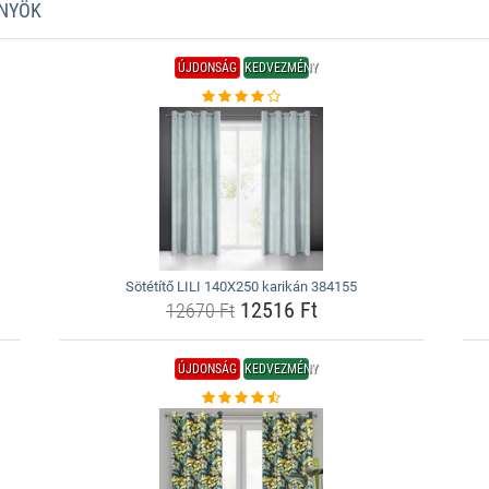
ÖNYÖK
ÚJDONSÁG
KEDVEZMÉNY
Sötétítő LILI 140X250 karikán 384155
12516 Ft
12670 Ft
ÚJDONSÁG
KEDVEZMÉNY