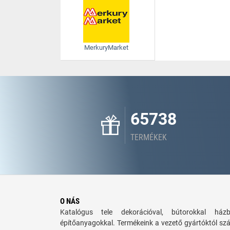
MerkuryMarket
65738
TERMÉKEK
O NÁS
Katalógus tele dekorációval, bútorokkal há
építőanyagokkal. Termékeink a vezető gyártóktól sz