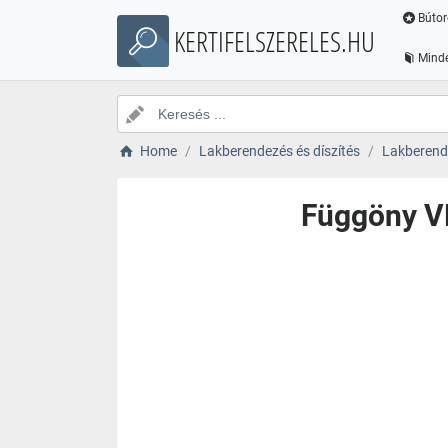
Bútor
KERTIFELSZERELES.HU
Minde
Home
Lakberendezés és díszítés
Lakberende
Függöny V