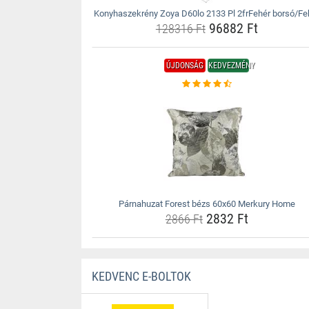
Konyhaszekrény Zoya D60lo 2133 Pl 2frFehér borsó/Fe
96882 Ft
128316 Ft
ÚJDONSÁG
KEDVEZMÉNY
Párnahuzat Forest bézs 60x60 Merkury Home
2832 Ft
2866 Ft
KEDVENC E-BOLTOK