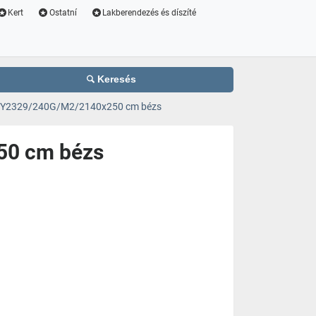
Kert
Ostatní
Lakberendezés és díszíté
Keresés
GY2329/240G/M2/2140x250 cm bézs
50 cm bézs