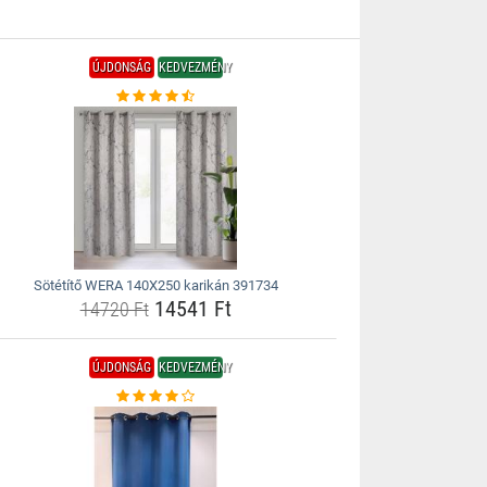
ÚJDONSÁG
KEDVEZMÉNY
Sötétítő WERA 140X250 karikán 391734
14541 Ft
14720 Ft
ÚJDONSÁG
KEDVEZMÉNY