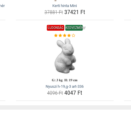
hér
Kerti hinta Mini
37421 Ft
37881 Ft
ÚJDONSÁG
KEDVEZMÉNY
Nyuszi h-19,g-3 art-336
4047 Ft
4096 Ft