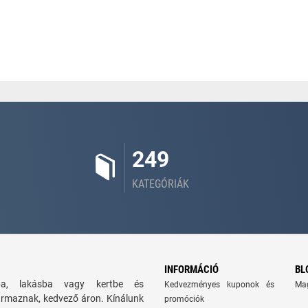
249
KATEGÓRIÁK
INFORMÁCIÓ
BL
zba, lakásba vagy kertbe és
Kedvezményes kuponok és
Ma
ármaznak, kedvező áron. Kínálunk
promóciók