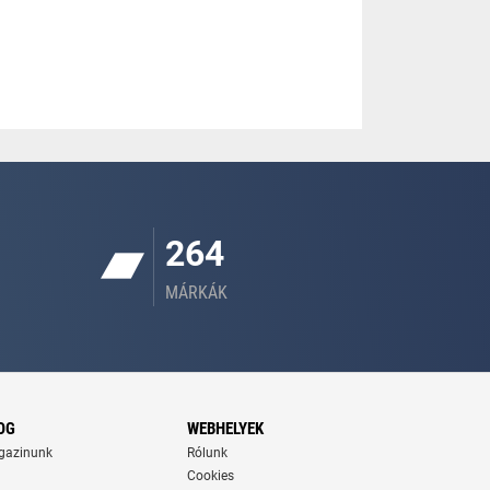
264
MÁRKÁK
OG
WEBHELYEK
gazinunk
Rólunk
Cookies