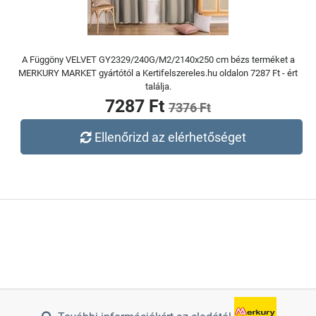
A Függöny VELVET GY2329/240G/M2/2140x250 cm bézs terméket a
MERKURY MARKET gyártótól a Kertifelszereles.hu oldalon 7287 Ft - ért
találja.
7287 Ft
7376 Ft
Ellenőrizd az elérhetőséget
s