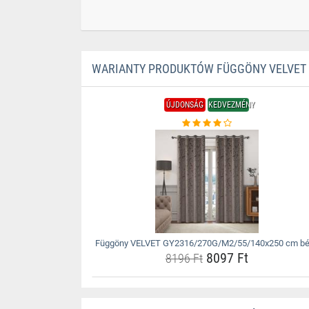
WARIANTY PRODUKTÓW FÜGGÖNY VELVET 
ÚJDONSÁG
KEDVEZMÉNY
Függöny VELVET GY2316/270G/M2/55/140x250 cm b
8097 Ft
8196 Ft