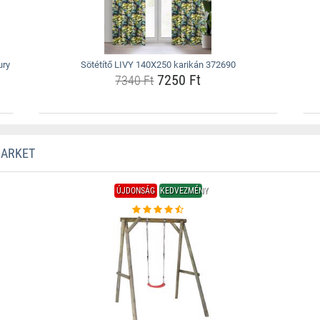
ury
Sötétítő LIVY 140X250 karikán 372690
7250 Ft
7340 Ft
MARKET
ÚJDONSÁG
KEDVEZMÉNY