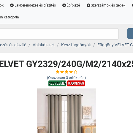
ok
Lakberendezés és díszítés
Építkezé
Szerszámok és gépek
n kategória
zés és díszíté
Ablakdíszek
Kész függönyök
Függöny VELVET 
ELVET GY2329/240G/M2/2140x2
(Összesen
3
értékelés)
KEDVEZMÉNY
ÚJDONSÁG