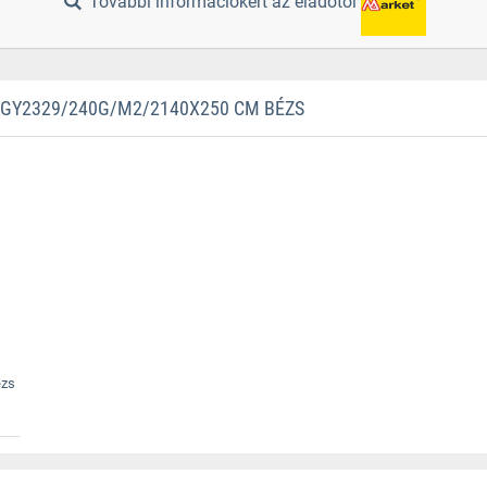
További információkért az eladótól
GY2329/240G/M2/2140X250 CM BÉZS
ézs