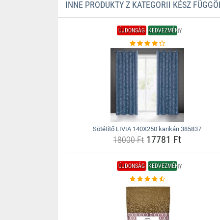
INNE PRODUKTY Z KATEGORII KÉSZ FÜGG
ÚJDONSÁG
KEDVEZMÉNY
Sötétítő LIVIA 140X250 karikán 385837
17781 Ft
18000 Ft
ÚJDONSÁG
KEDVEZMÉNY