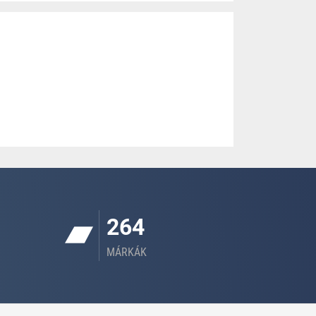
264
MÁRKÁK