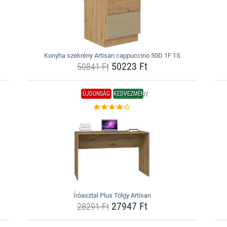
Konyha szekrény Artisan cappuccino 50D 1F 1S
50223 Ft
50841 Ft
ÚJDONSÁG
KEDVEZMÉNY
Íróasztal Plus Tölgy Artisan
27947 Ft
28291 Ft