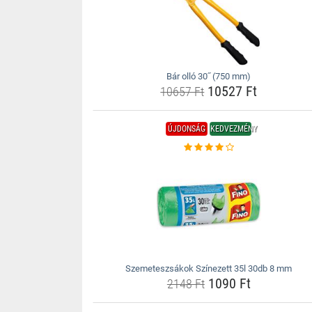
Bár olló 30˝ (750 mm)
10527 Ft
10657 Ft
ÚJDONSÁG
KEDVEZMÉNY
Szemeteszsákok Színezett 35l 30db 8 mm
1090 Ft
2148 Ft