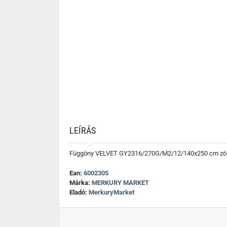
LEÍRÁS
Függöny VELVET GY2316/270G/M2/12/140x250 cm zö
Ean:
6002305
Márka:
MERKURY MARKET
Eladó:
MerkuryMarket