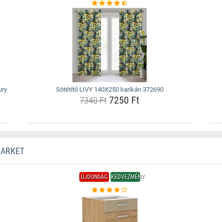
ury
Sötétítő LIVY 140X250 karikán 372690
7250 Ft
7340 Ft
MARKET
ÚJDONSÁG
KEDVEZMÉNY