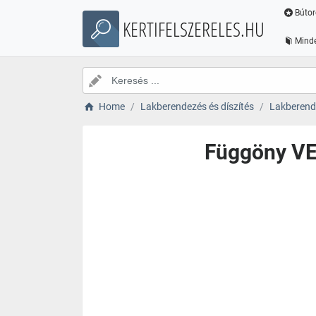
Bútor
KERTIFELSZERELES.HU
Minde
Home
Lakberendezés és díszítés
Lakberende
Függöny V