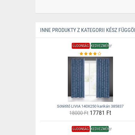
INNE PRODUKTY Z KATEGORII KÉSZ FÜGG
ÚJDONSÁG
KEDVEZMÉNY
Sötétítő LIVIA 140X250 karikán 385837
17781 Ft
18000 Ft
ÚJDONSÁG
KEDVEZMÉNY