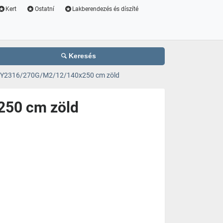
Kert
Ostatní
Lakberendezés és díszíté
Keresés
Y2316/270G/M2/12/140x250 cm zöld
50 cm zöld