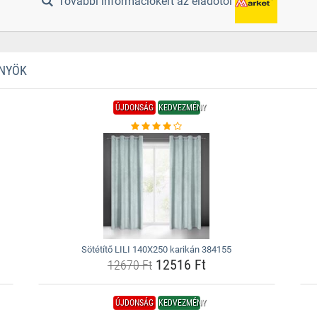
További információkért az eladótól
ÖNYÖK
ÚJDONSÁG
KEDVEZMÉNY
Sötétítő LILI 140X250 karikán 384155
12516 Ft
12670 Ft
ÚJDONSÁG
KEDVEZMÉNY