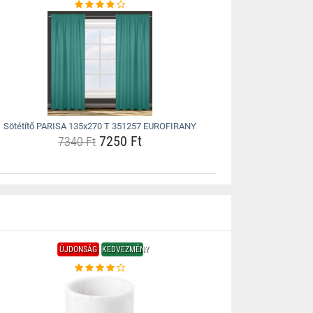
Sötétítő PARISA 135x270 T 351257 EUROFIRANY
7250 Ft
7340 Ft
ÚJDONSÁG
KEDVEZMÉNY