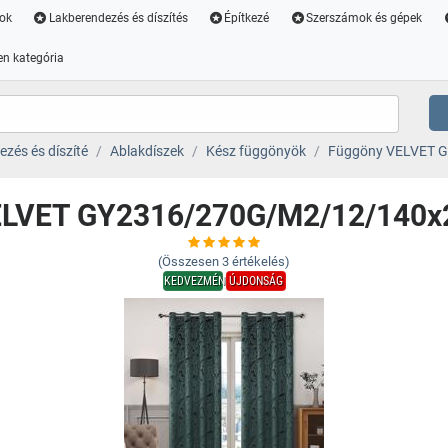
ok
Lakberendezés és díszítés
Építkezé
Szerszámok és gépek
n kategória
zés és díszíté
Ablakdíszek
Kész függönyök
Függöny VELVET G
ELVET GY2316/270G/M2/12/140x2
(Összesen
3
értékelés)
KEDVEZMÉNY
ÚJDONSÁG