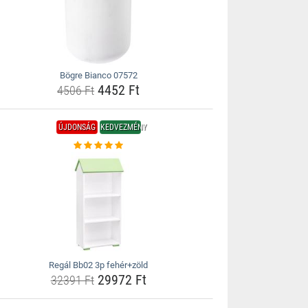
Bögre Bianco 07572
4452 Ft
4506 Ft
ÚJDONSÁG
KEDVEZMÉNY
Regál Bb02 3p fehér+zöld
29972 Ft
32391 Ft