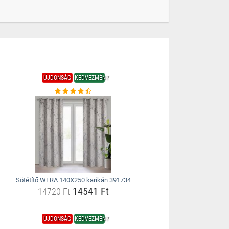
ÚJDONSÁG
KEDVEZMÉNY
Sötétítő WERA 140X250 karikán 391734
14541 Ft
14720 Ft
ÚJDONSÁG
KEDVEZMÉNY