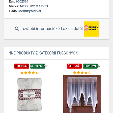
Ean:
6002364
Márka:
MERKURY MARKET
Eladó:
MerkuryMarket
További információkért az eladótól
INNE PRODUKTY Z KATEGORII FÜGGÖNYÖK
ÚJDONSÁG
KEDVEZMÉNY
ÚJDONSÁG
KEDVEZMÉNY