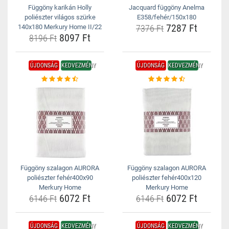
Függöny karikán Holly
Jacquard függöny Anelma
poliészter világos szürke
E358/fehér/150x180
7287 Ft
140x180 Merkury Home II/22
7376 Ft
8097 Ft
8196 Ft
ÚJDONSÁG
KEDVEZMÉNY
ÚJDONSÁG
KEDVEZMÉNY
Függöny szalagon AURORA
Függöny szalagon AURORA
poliészter fehér400x90
poliészter fehér400x120
Merkury Home
Merkury Home
6072 Ft
6072 Ft
6146 Ft
6146 Ft
ÚJDONSÁG
KEDVEZMÉNY
ÚJDONSÁG
KEDVEZMÉNY