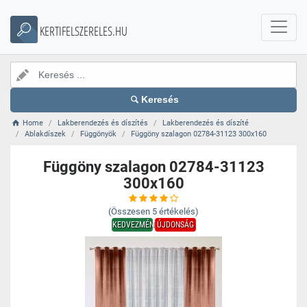
KERTIFELSZERELES.HU
Keresés
Home
Lakberendezés és díszítés
Lakberendezés és díszíté
Ablakdíszek
Függönyök
Függöny szalagon 02784-31123 300x160
Függöny szalagon 02784-31123
300x160
(Összesen
5
értékelés)
KEDVEZMÉNY
ÚJDONSÁG