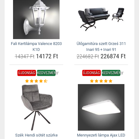
Fali Kertilámpa Valence 8203
Ülőgarnitúra szett Grześ 311
K1D
Inari 95 + Inari 91
14172 Ft
226874 Ft
14347 Ft
224682 Ft
ÚJDONSÁG
KEDVEZMÉNY
ÚJDONSÁG
KEDVEZMÉNY
Szék Hendi sötét szürke
Mennyezeti lámpa Ajax LED