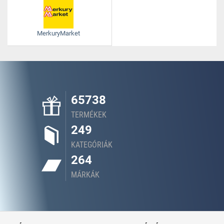
MerkuryMarket
65738
TERMÉKEK
249
KATEGÓRIÁK
264
MÁRKÁK