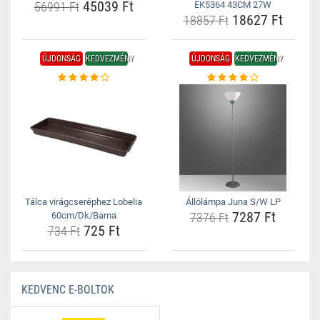
45039 Ft
56991 Ft
EK5364 43CM 27W
18627 Ft
18857 Ft
ÚJDONSÁG
KEDVEZMÉNY
ÚJDONSÁG
KEDVEZMÉNY
Tálca virágcseréphez Lobelia
Állólámpa Juna S/W LP
7287 Ft
60cm/Dk/Barna
7376 Ft
725 Ft
734 Ft
KEDVENC E-BOLTOK