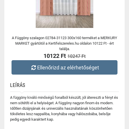
A Függöny szalagon 02784-31123 300x160 terméket a MERKURY
MARKET gyártótól a Kertifelszereles.hu oldalon 10122 Ft - ért
találja.
10122 Ft
10247 Ft
Ellenőrizd az elérhetőséget
LEÍRÁS
A függöny kiváló minőségű fonalból készült, jól átereszti a fényt és
nem sötétíti el a helyiséget. A függöny nagyon finom és modern.
Időtlen dizájnjának és univerzális használatának köszönhetően
tökéletes lesz nappaliba, konyhába vagy hálószobába, belsője
pedig egyedi karaktert kap.