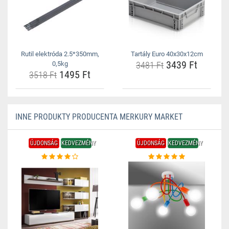
Rutil elektróda 2.5*350mm,
Tartály Euro 40x30x12cm
3439 Ft
0,5kg
3481 Ft
1495 Ft
3518 Ft
INNE PRODUKTY PRODUCENTA MERKURY MARKET
ÚJDONSÁG
KEDVEZMÉNY
ÚJDONSÁG
KEDVEZMÉNY