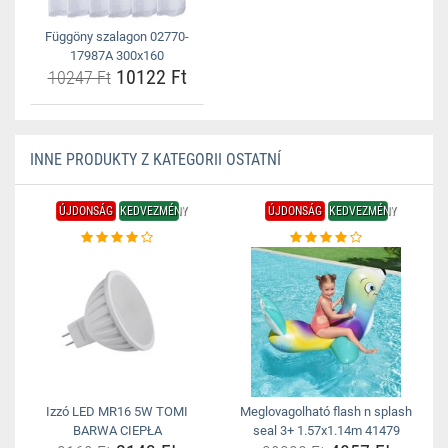
Függöny szalagon 02770-
17987A 300x160
10122 Ft
10247 Ft
INNE PRODUKTY Z KATEGORII OSTATNÍ
ÚJDONSÁG
KEDVEZMÉNY
ÚJDONSÁG
KEDVEZMÉNY
Izzó LED MR16 5W TOMI
Meglovagolható flash n splash
BARWA CIEPŁA
seal 3+ 1.57x1.14m 41479