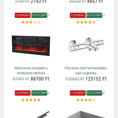
2143 Ft
4857 Ft
2169 Ft
39328 Ft
ÚJDONSÁG
KEDVEZMÉNY
ÚJDONSÁG
KEDVEZMÉNY
Elektromos kandalló a
Precision start termosztátos
rendszerre MOSSA
kád csaptelep
88700 Ft
125152 Ft
97991 Ft
126692 Ft
ÚJDONSÁG
KEDVEZMÉNY
ÚJDONSÁG
KEDVEZMÉNY