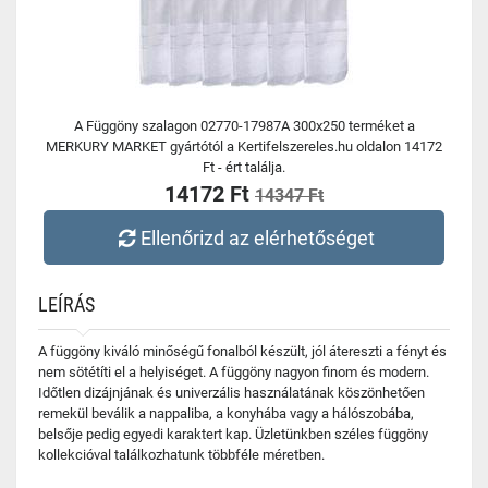
A Függöny szalagon 02770-17987A 300x250 terméket a
MERKURY MARKET gyártótól a Kertifelszereles.hu oldalon 14172
Ft - ért találja.
14172 Ft
14347 Ft
Ellenőrizd az elérhetőséget
LEÍRÁS
A függöny kiváló minőségű fonalból készült, jól átereszti a fényt és
nem sötétíti el a helyiséget. A függöny nagyon finom és modern.
Időtlen dizájnjának és univerzális használatának köszönhetően
remekül beválik a nappaliba, a konyhába vagy a hálószobába,
belsője pedig egyedi karaktert kap. Üzletünkben széles függöny
kollekcióval találkozhatunk többféle méretben.