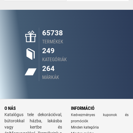
65738
TERMÉKEK
249
KATEGÓRIÁK
264
MÁRKÁK
O NÁS
INFORMÁCIÓ
Katalógus tele dekorációval,
Kedvezményes kuponok és
bútorokkal házba, lakásba
promóciók
vagy kertbe és
Minden kategória