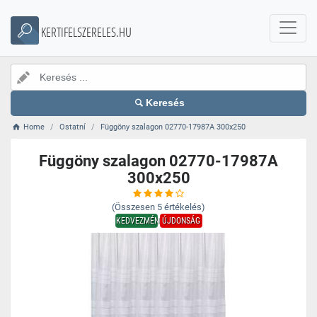
KERTIFELSZERELES.HU
Keresés
Home
Ostatní
Függöny szalagon 02770-17987A 300x250
Függöny szalagon 02770-17987A
300x250
(Összesen
5
értékelés)
KEDVEZMÉNY
ÚJDONSÁG