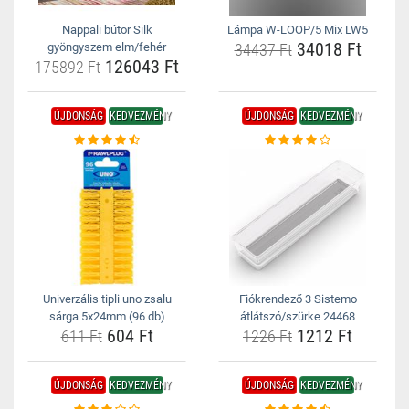
Nappali bútor Silk
Lámpa W-LOOP/5 Mix LW5
34018 Ft
gyöngyszem elm/fehér
34437 Ft
126043 Ft
175892 Ft
ÚJDONSÁG
KEDVEZMÉNY
ÚJDONSÁG
KEDVEZMÉNY
Univerzális tipli uno zsalu
Fiókrendező 3 Sistemo
sárga 5x24mm (96 db)
átlátszó/szürke 24468
604 Ft
1212 Ft
611 Ft
1226 Ft
ÚJDONSÁG
KEDVEZMÉNY
ÚJDONSÁG
KEDVEZMÉNY