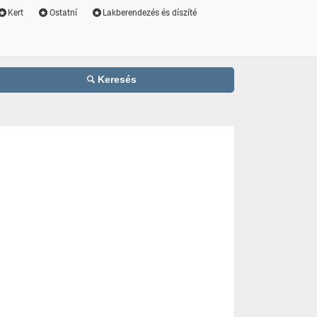
Kert
Ostatní
Lakberendezés és díszíté
Keresés