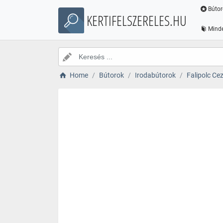
Bútor
KERTIFELSZERELES.HU
Minde
Home
Bútorok
Irodabútorok
Falipolc Ce