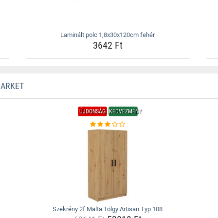
Laminált polc 1,8x30x120cm fehér
3642 Ft
MARKET
ÚJDONSÁG
KEDVEZMÉNY
Szekrény 2f Malta Tölgy Artisan Typ 108