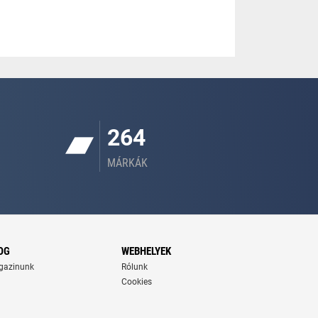
264
MÁRKÁK
OG
WEBHELYEK
gazinunk
Rólunk
Cookies