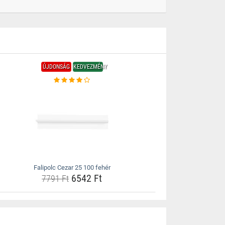
ÚJDONSÁG
KEDVEZMÉNY
Falipolc Cezar 25 100 fehér
6542 Ft
7791 Ft