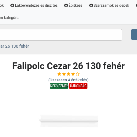
ok
Lakberendezés és díszítés
Építkezé
Szerszámok és gépek
n kategória
zar 26 130 fehér
Falipolc Cezar 26 130 fehér
(Összesen
4
értékelés)
KEDVEZMÉNY
ÚJDONSÁG