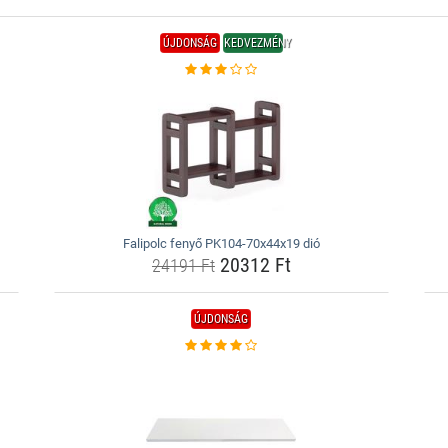
ÚJDONSÁG
KEDVEZMÉNY
Falipolc fenyő PK104-70x44x19 dió
20312 Ft
24191 Ft
ÚJDONSÁG