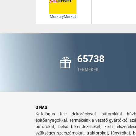
MerkuryMarket
65738
TERMÉKEK
O NÁS
Katalógus tele dekorációval, bútorokkal há
építőanyagokkal. Termékeink a vezető gyártóktól sz
bútorokat, belső berendezéseket, kerti felszerelé
szükséges szerszámokat, traktorokat, fűnyírókat,