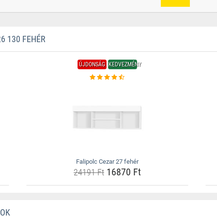
6 130 FEHÉR
ÚJDONSÁG
KEDVEZMÉNY
Falipolc Cezar 27 fehér
16870 Ft
24191 Ft
ROK