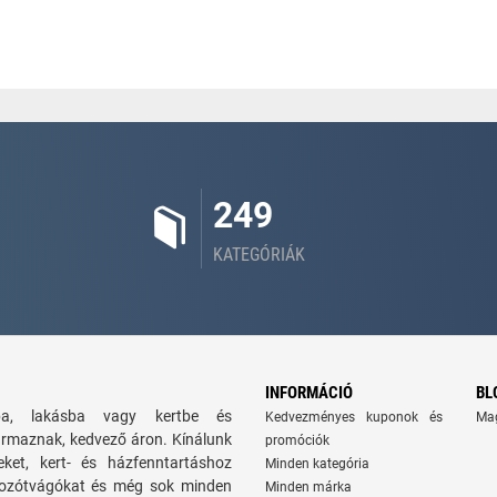
249
KATEGÓRIÁK
INFORMÁCIÓ
BL
zba, lakásba vagy kertbe és
Kedvezményes kuponok és
Ma
ármaznak, kedvező áron. Kínálunk
promóciók
seket, kert- és házfenntartáshoz
Minden kategória
 bozótvágókat és még sok minden
Minden márka