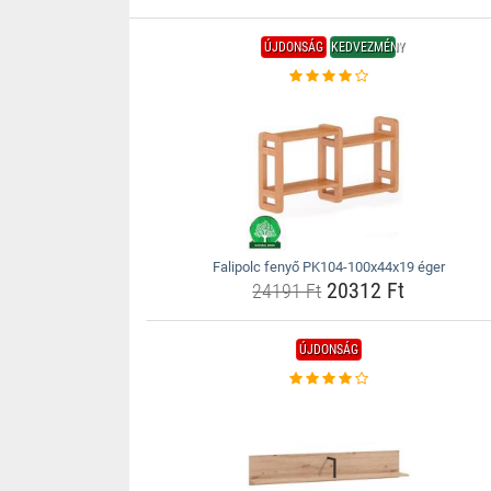
ÚJDONSÁG
KEDVEZMÉNY
Falipolc fenyő PK104-100x44x19 éger
20312 Ft
24191 Ft
ÚJDONSÁG