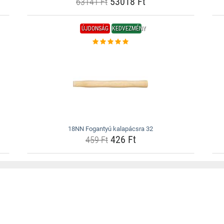
53018 Ft
63141 Ft
ÚJDONSÁG
KEDVEZMÉNY
18NN Fogantyú kalapácsra 32
426 Ft
459 Ft