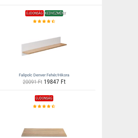
ÚJDONSÁG
KEDVEZMÉNY
Falipolc Denver Fehér/Hikora
19847 Ft
20091 Ft
ÚJDONSÁG