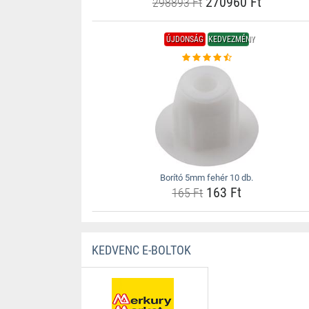
270960 Ft
298893 Ft
ÚJDONSÁG
KEDVEZMÉNY
Borító 5mm fehér 10 db.
163 Ft
165 Ft
KEDVENC E-BOLTOK