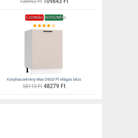
109843 Ft
138992 Ft
ÚJDONSÁG
KEDVEZMÉNY
Konyhaszekrény Max D60zl Pl világos bézs
48279 Ft
58113 Ft