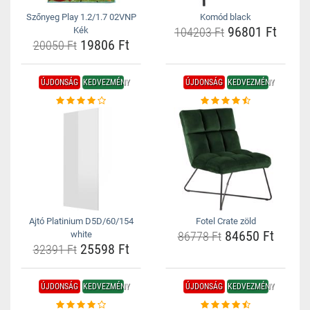
Szőnyeg Play 1.2/1.7 02VNP
Komód black
96801 Ft
Kék
104203 Ft
19806 Ft
20050 Ft
ÚJDONSÁG
KEDVEZMÉNY
ÚJDONSÁG
KEDVEZMÉNY
Ajtó Platinium D5D/60/154
Fotel Crate zöld
84650 Ft
white
86778 Ft
25598 Ft
32391 Ft
ÚJDONSÁG
KEDVEZMÉNY
ÚJDONSÁG
KEDVEZMÉNY