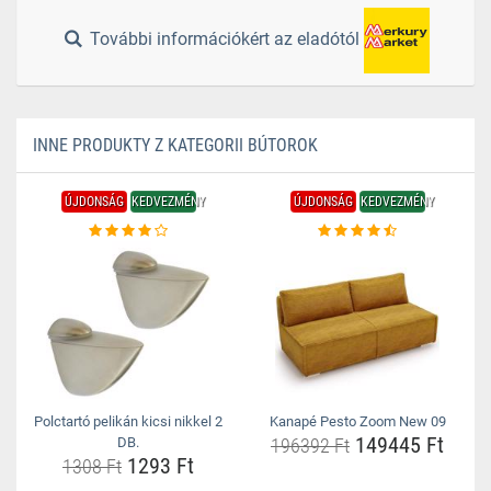
További információkért az eladótól
INNE PRODUKTY Z KATEGORII BÚTOROK
ÚJDONSÁG
KEDVEZMÉNY
ÚJDONSÁG
KEDVEZMÉNY
Polctartó pelikán kicsi nikkel 2
Kanapé Pesto Zoom New 09
149445 Ft
DB.
196392 Ft
1293 Ft
1308 Ft