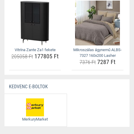
Vitrína Zante Za1 fekete
Mikroszálas ágynemű ALBS-
177805 Ft
205058 Ft
7327 160x200 Lasher
7287 Ft
7376 Ft
KEDVENC E-BOLTOK
MerkuryMarket