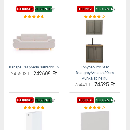
ÚJDONSÁG
KEDVEZMÉNY
ÚJDONSÁG
KEDVEZMÉNY
Kanapé Raspberry Salvador 16
Konyhabútor Stilo
242609 Ft
245593 Ft
Dustgrey/Artisan 80cm
Munkalap nélkül
74525 Ft
75441 Ft
ÚJDONSÁG
KEDVEZMÉNY
ÚJDONSÁG
KEDVEZMÉNY