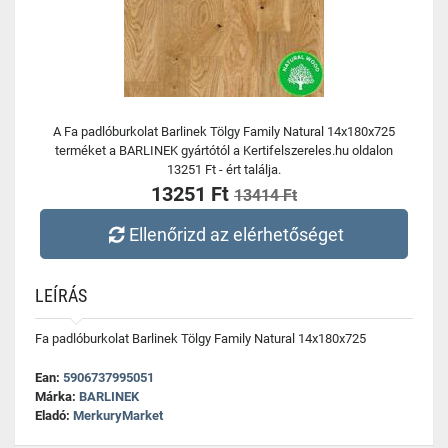
A Fa padlóburkolat Barlinek Tölgy Family Natural 14x180x725
terméket a BARLINEK gyártótól a Kertifelszereles.hu oldalon
13251 Ft - ért találja.
13251 Ft
13414 Ft
Ellenőrizd az elérhetőséget
LEÍRÁS
Fa padlóburkolat Barlinek Tölgy Family Natural 14x180x725
Ean:
5906737995051
Márka:
BARLINEK
Eladó:
MerkuryMarket