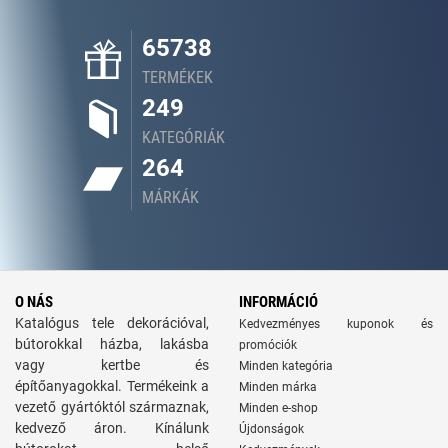
65738
TERMÉKEK
249
KATEGÓRIÁK
264
MÁRKÁK
O NÁS
INFORMÁCIÓ
Katalógus tele dekorációval,
Kedvezményes kuponok és
bútorokkal házba, lakásba
promóciók
vagy kertbe és
Minden kategória
építőanyagokkal. Termékeink a
Minden márka
vezető gyártóktól származnak,
Minden e-shop
kedvező áron. Kínálunk
Újdonságok