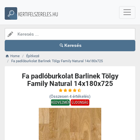
KERTIFELSZERELES.HU
Keresés
Home
Építkezé
Fa padlóburkolat Barlinek Tölgy Family Natural 14x180x725
Fa padlóburkolat Barlinek Tölgy
Family Natural 14x180x725
(Összesen
4
értékelés)
KEDVEZMÉNY
ÚJDONSÁG