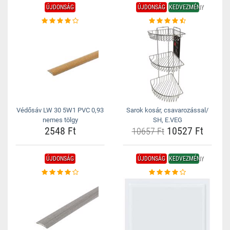
ÚJDONSÁG
ÚJDONSÁG
KEDVEZMÉNY
Védősáv LW 30 5W1 PVC 0,93
Sarok kosár, csavarozással/
nemes tölgy
SH, E.VEG
2548 Ft
10527 Ft
10657 Ft
ÚJDONSÁG
ÚJDONSÁG
KEDVEZMÉNY