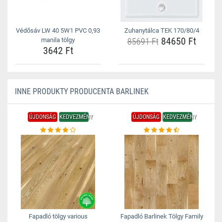
Védősáv LW 40 5W1 PVC 0,93
Zuhanytálca TEK 170/80/4
84650 Ft
manila tölgy
85691 Ft
3642 Ft
INNE PRODUKTY PRODUCENTA BARLINEK
ÚJDONSÁG
KEDVEZMÉNY
ÚJDONSÁG
KEDVEZMÉNY
Fapadló tölgy various
Fapadló Barlinek Tölgy Family