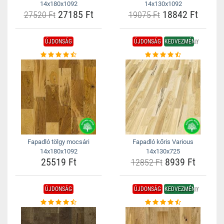
14x180x1092
14x130x1092
27185 Ft
18842 Ft
27520 Ft
19075 Ft
ÚJDONSÁG
ÚJDONSÁG
KEDVEZMÉNY
Fapadló tölgy mocsári
Fapadló kőris Various
14x180x1092
14x130x725
25519 Ft
8939 Ft
12852 Ft
ÚJDONSÁG
ÚJDONSÁG
KEDVEZMÉNY