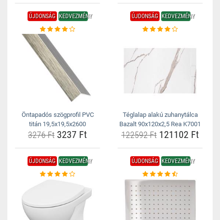
ÚJDONSÁG
KEDVEZMÉNY
ÚJDONSÁG
KEDVEZMÉNY
Öntapadós szögprofil PVC
Téglalap alakú zuhanytálca
titán 19,5x19,5x2600
Bazalt 90x120x2,5 Rea K7001
3237 Ft
121102 Ft
3276 Ft
122592 Ft
ÚJDONSÁG
KEDVEZMÉNY
ÚJDONSÁG
KEDVEZMÉNY