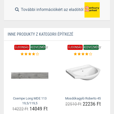
További információkért az eladótól
INNE PRODUKTY Z KATEGORII ÉPÍTKEZÉ
ÚJDONSÁG
KEDVEZMÉNY
ÚJDONSÁG
KEDVEZMÉNY
Csempe Long MDE 113
Mosdókagyló Roberto 45
22236 Ft
19,5/119,5
22510 Ft
14049 Ft
14222 Ft