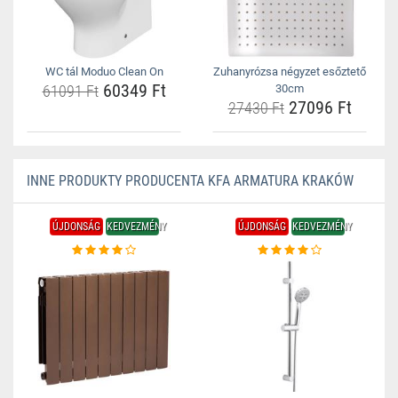
WC tál Moduo Clean On
Zuhanyrózsa négyzet esőztető
60349 Ft
61091 Ft
30cm
27096 Ft
27430 Ft
INNE PRODUKTY PRODUCENTA KFA ARMATURA KRAKÓW
ÚJDONSÁG
KEDVEZMÉNY
ÚJDONSÁG
KEDVEZMÉNY