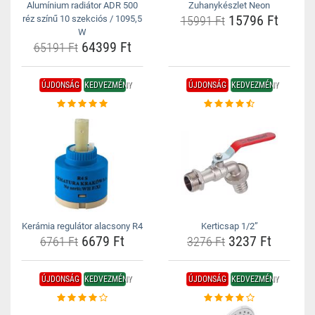
Alumínium radiátor ADR 500
Zuhanykészlet Neon
15796 Ft
réz színű 10 szekciós / 1095,5
15991 Ft
W
64399 Ft
65191 Ft
ÚJDONSÁG
KEDVEZMÉNY
ÚJDONSÁG
KEDVEZMÉNY
Kerámia regulátor alacsony R4
Kerticsap 1/2”
6679 Ft
3237 Ft
6761 Ft
3276 Ft
ÚJDONSÁG
KEDVEZMÉNY
ÚJDONSÁG
KEDVEZMÉNY