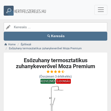
KERTIFELSZERELES.HU
Keresés
Home
Építkezé
Esőzuhany termosztatikus zuhanykeverővel Moza Premium
Esőzuhany termosztatikus
zuhanykeverővel Moza Premium
(Összesen
3
értékelés)
KEDVEZMÉNY
ÚJDONSÁG