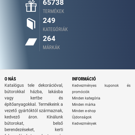
65738
TERMÉKEK
249
KATEGÓRIÁK
264
MÁRKÁK
O NÁS
INFORMÁCIÓ
Katalógus tele dekorációval,
Kedvezményes kuponok és
bútorokkal házba, lakásba
promóciók
vagy kertbe és
Minden kategória
építőanyagokkal. Termékeink a
Minden márka
vezető gyártóktól származnak,
Minden e-shop
kedvező áron. Kínálunk
Újdonságok
bútorokat, belső
Kedvezmények
berendezéseket, kerti