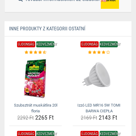
INNE PRODUKTY Z KATEGORII OSTATNÍ
ÚJDONSÁG
KEDVEZMÉNY
ÚJDONSÁG
KEDVEZMÉNY
Szubsztrát muskátlira 20l
Izzó LED MR16 5W TOMI
floria
BARWA CIEPŁA
2265 Ft
2143 Ft
2292 Ft
2169 Ft
ÚJDONSÁG
KEDVEZMÉNY
ÚJDONSÁG
KEDVEZMÉNY