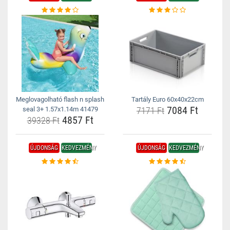
Meglovagolható flash n splash
Tartály Euro 60x40x22cm
7084 Ft
seal 3+ 1.57x1.14m 41479
7171 Ft
4857 Ft
39328 Ft
ÚJDONSÁG
KEDVEZMÉNY
ÚJDONSÁG
KEDVEZMÉNY