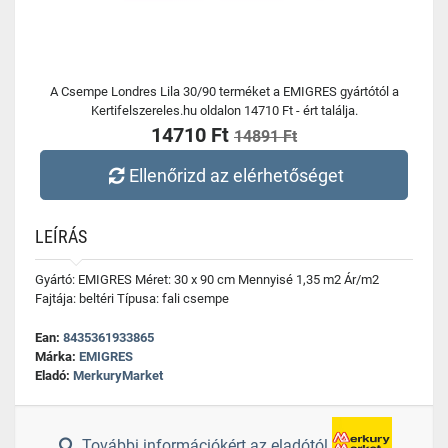
A Csempe Londres Lila 30/90 terméket a EMIGRES gyártótól a
Kertifelszereles.hu oldalon 14710 Ft - ért találja.
14710 Ft
14891 Ft
Ellenőrizd az elérhetőséget
LEÍRÁS
Gyártó: EMIGRES Méret: 30 x 90 cm Mennyisé 1,35 m2 Ár/m2
Fajtája: beltéri Típusa: fali csempe
Ean:
8435361933865
Márka:
EMIGRES
Eladó:
MerkuryMarket
További információkért az eladótól