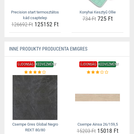
Precision start termosztátos
Konyhai Kesztyű Ollie
725 Ft
kád csaptelep
734 Ft
125152 Ft
126692 Ft
INNE PRODUKTY PRODUCENTA EMIGRES
ÚJDONSÁG
KEDVEZMÉNY
ÚJDONSÁG
KEDVEZMÉNY
Csempe Gres Global Negro
Csempe Ainsa 26/159,5
15018 Ft
REKT 80/80
15203 Ft