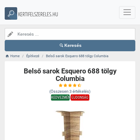
KERTIFELSZERELES.HU
Keresés
Home
Építkezé
Belső sarok Esquero 688 tölgy Columbia
Belső sarok Esquero 688 tölgy
Columbia
(Összesen
3
értékelés)
KEDVEZMÉNY
ÚJDONSÁG