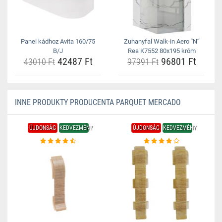
Panel kádhoz Avita 160/75
Zuhanyfal Walk-in Aero ˝N˝
B/J
Rea K7552 80x195 króm
42487 Ft
96801 Ft
43010 Ft
97991 Ft
INNE PRODUKTY PRODUCENTA PARQUET MERCADO
ÚJDONSÁG
KEDVEZMÉNY
ÚJDONSÁG
KEDVEZMÉNY