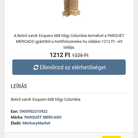
A Belső sarok Esquero 688 tölgy Columbia terméket a PARQUET
MERCADO gyártótól a Kertifelszereles.hu oldalon 1212 Ft - ért
találja.
1212 Ft
1226 Ft
Ellenőrizd az elérhetőséget
LEÍRÁS
Belső sarok Esquero 688 tölgy Columbia
Ean:
5905952310922
Márka:
PARQUET MERCADO
Eladó:
MerkuryMarket