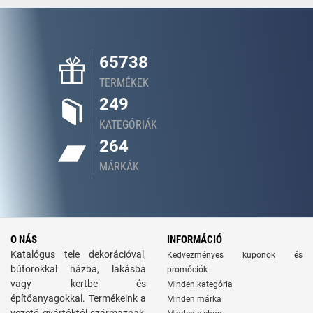
65738
TERMÉKEK
249
KATEGÓRIÁK
264
MÁRKÁK
O NÁS
INFORMÁCIÓ
Katalógus tele dekorációval,
Kedvezményes kuponok és
bútorokkal házba, lakásba
promóciók
vagy kertbe és
Minden kategória
építőanyagokkal. Termékeink a
Minden márka