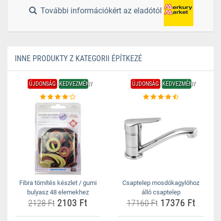
További információkért az eladótól
INNE PRODUKTY Z KATEGORII ÉPÍTKEZÉ
ÚJDONSÁG
KEDVEZMÉNY
ÚJDONSÁG
KEDVEZMÉNY
Fibra tömítés készlet / gumi
Csaptelep mosdókagylóhoz
bulyasz 48 elemekhez
álló csaptelep
2103 Ft
17376 Ft
2128 Ft
17160 Ft