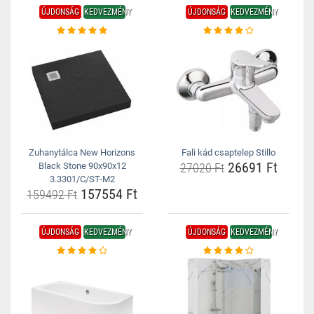
ÚJDONSÁG
KEDVEZMÉNY
ÚJDONSÁG
KEDVEZMÉNY
Zuhanytálca New Horizons
Fali kád csaptelep Stillo
26691 Ft
Black Stone 90x90x12
27020 Ft
3.3301/C/ST-M2
157554 Ft
159492 Ft
ÚJDONSÁG
KEDVEZMÉNY
ÚJDONSÁG
KEDVEZMÉNY