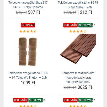
Toldóelem szegőlistához 237
Toldóelem szegőlistáho SG75
EASY – Tölgy Sonoma
– J7 dió arany – 2db
507 Ft
1212 Ft
513 Ft
1226 Ft
ÚJDONSÁG
ÚJDONSÁG
KEDVEZMÉNY
Toldóelem szegőlistáho SG56
Kompozit teraszburkolat
– 97 Tölgy Wellington – 2db
mercado basic brąz
1009 Ft
2000x120x20mm
3625 Ft
3891 Ft
ÚJDONSÁG
KEDVEZMÉNY
ÚJDONSÁG
KEDVEZMÉNY