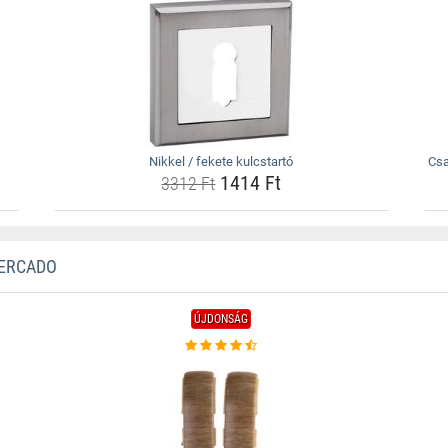
Nikkel / fekete kulcstartó
Csa
1414 Ft
3312 Ft
MERCADO
ÚJDONSÁG