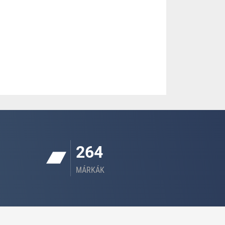
264
MÁRKÁK