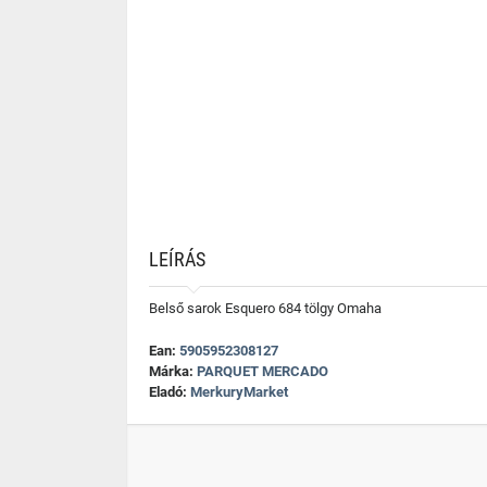
LEÍRÁS
Belső sarok Esquero 684 tölgy Omaha
Ean:
5905952308127
Márka:
PARQUET MERCADO
Eladó:
MerkuryMarket