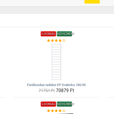
ÚJDONSÁG
KEDVEZMÉNY
Fürdőszobai radiátor KP Drabinka 180/50
70879 Ft
71751 Ft
ÚJDONSÁG
KEDVEZMÉNY