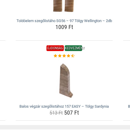
Toldóelem szegőlistáho SG56 – 97 Tölgy Wellington – 2db
1009 Ft
ÚJDONSÁG
KEDVEZMÉNY
Balos végzár szegőlistához 157 EASY – Tölgy Sardynia
B
507 Ft
513 Ft