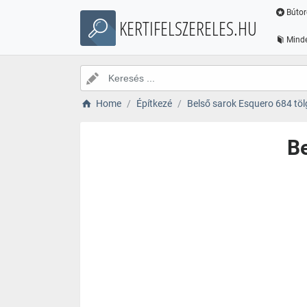
Bútor
KERTIFELSZERELES.HU
Minde
Home
Építkezé
Belső sarok Esquero 684 tö
Be