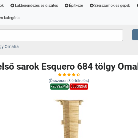
ok
Lakberendezés és díszítés
Építkezé
Szerszámok és gépek
n kategória
lgy Omaha
lső sarok Esquero 684 tölgy Om
(Összesen
3
értékelés)
KEDVEZMÉNY
ÚJDONSÁG