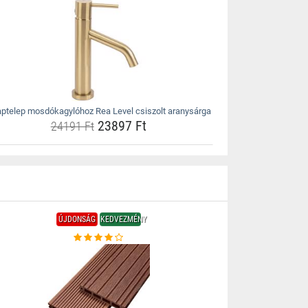
ptelep mosdókagylóhoz Rea Level csiszolt aranysárga
23897 Ft
24191 Ft
ÚJDONSÁG
KEDVEZMÉNY