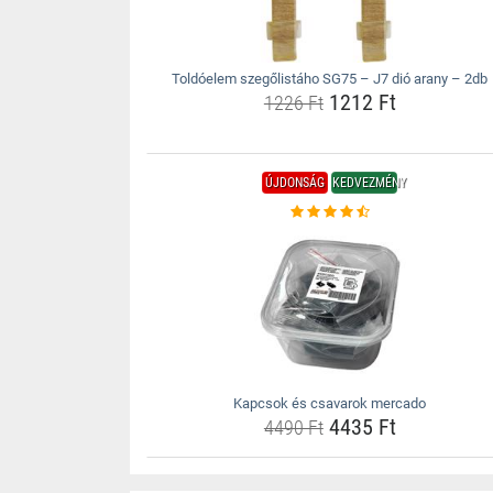
Toldóelem szegőlistáho SG75 – J7 dió arany – 2db
1212 Ft
1226 Ft
ÚJDONSÁG
KEDVEZMÉNY
Kapcsok és csavarok mercado
4435 Ft
4490 Ft