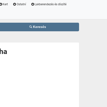
Kert
Ostatní
Lakberendezés és díszíté
Keresés
aha