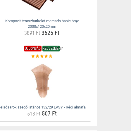
Kompozit teraszburkolat mercado basic brąz
2000x120x20mm
3625 Ft
3891 Ft
ÚJDONSÁG
KEDVEZMÉNY
elsősarok szegőlistához 132/29 EASY - Régi almafa
507 Ft
513 Ft