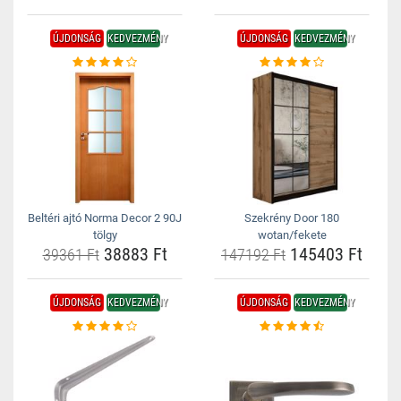
ÚJDONSÁG
KEDVEZMÉNY
ÚJDONSÁG
KEDVEZMÉNY
Beltéri ajtó Norma Decor 2 90J
Szekrény Door 180
tölgy
wotan/fekete
38883 Ft
145403 Ft
39361 Ft
147192 Ft
ÚJDONSÁG
KEDVEZMÉNY
ÚJDONSÁG
KEDVEZMÉNY