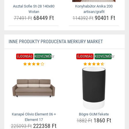
Asztal Sofie St-28 140x80
Konyhabútor Anika 200
Wotan
artisan/grafit
68449 Ft
90401 Ft
77491 Ft
114392 Ft
INNE PRODUKTY PRODUCENTA MERKURY MARKET
ÚJDONSÁG
KEDVEZMÉNY
ÚJDONSÁG
KEDVEZMÉNY
Kanapé Olivio Element 06 +
Bögre GUM fekete
1860 Ft
Element 17
1882 Ft
222358 Ft
225093 Ft