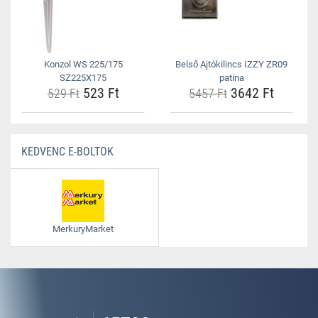
Konzol WS 225/175
Belső Ajtókilincs IZZY ZR09
SZ225X175
patina
523 Ft
3642 Ft
529 Ft
5457 Ft
KEDVENC E-BOLTOK
MerkuryMarket