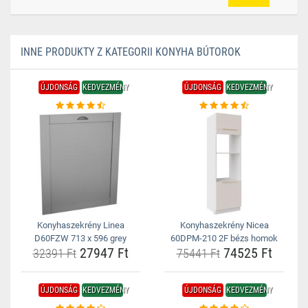
INNE PRODUKTY Z KATEGORII KONYHA BÚTOROK
ÚJDONSÁG
KEDVEZMÉNY
ÚJDONSÁG
KEDVEZMÉNY
Konyhaszekrény Linea
Konyhaszekrény Nicea
D60FZW 713 x 596 grey
60DPM-210 2F bézs homok
27947 Ft
74525 Ft
32391 Ft
75441 Ft
ÚJDONSÁG
KEDVEZMÉNY
ÚJDONSÁG
KEDVEZMÉNY