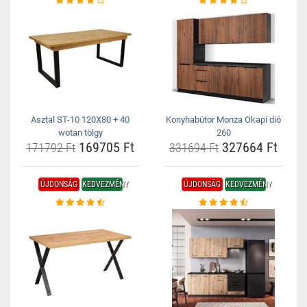
Asztal ST-10 120X80 + 40
Konyhabútor Monza Okapi dió
wotan tölgy
260
169705 Ft
327664 Ft
171792 Ft
331694 Ft
ÚJDONSÁG
KEDVEZMÉNY
ÚJDONSÁG
KEDVEZMÉNY