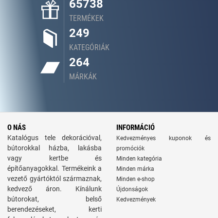
65738
TERMÉKEK
249
KATEGÓRIÁK
264
MÁRKÁK
O NÁS
INFORMÁCIÓ
Katalógus tele dekorációval,
Kedvezményes kuponok és
bútorokkal házba, lakásba
promóciók
vagy kertbe és
Minden kategória
építőanyagokkal. Termékeink a
Minden márka
vezető gyártóktól származnak,
Minden e-shop
kedvező áron. Kínálunk
Újdonságok
bútorokat, belső
Kedvezmények
berendezéseket, kerti