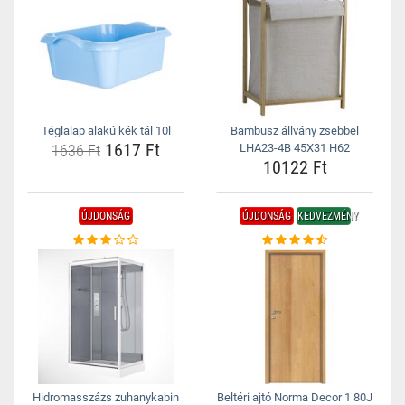
Téglalap alakú kék tál 10l
Bambusz állvány zsebbel
1617 Ft
1636 Ft
LHA23-4B 45X31 H62
10122 Ft
ÚJDONSÁG
ÚJDONSÁG
KEDVEZMÉNY
Hidromasszázs zuhanykabin
Beltéri ajtó Norma Decor 1 80J