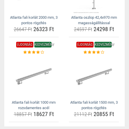
Atlanta fali korlát 2000 mm, 3
Atlanta oszlop 42,4x970 mm
pontos rögzítés
magasságállítással
26323 Ft
24298 Ft
26647 Ft
24597 Ft
ÚJDONSÁG
KEDVEZMÉNY
ÚJDONSÁG
KEDVEZMÉNY
Atlanta fali korlát 1000 mm
Atlanta fali korlát 1500 mm, 3
rozsdamentes acél
pontos rögzítés
18627 Ft
20855 Ft
18857 Ft
21112 Ft