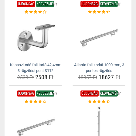
ÚJDONSÁG
KEDVEZMÉNY
ÚJDONSÁG
KEDVEZMÉNY
Kapaszkodó fali tartó 42,4mm
Atlanta fali korlát 1000 mm, 3
3 rögzítési pont S112
pontos rögzítés
2508 Ft
18627 Ft
2538 Ft
18857 Ft
ÚJDONSÁG
KEDVEZMÉNY
ÚJDONSÁG
KEDVEZMÉNY