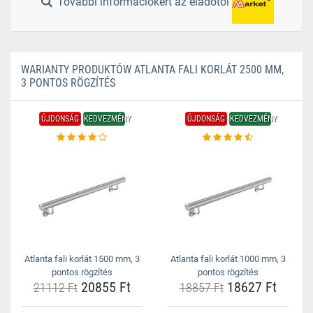
További információkért az eladótól
WARIANTY PRODUKTÓW ATLANTA FALI KORLÁT 2500 MM,
3 PONTOS RÖGZÍTÉS
ÚJDONSÁG
KEDVEZMÉNY
ÚJDONSÁG
KEDVEZMÉNY
Atlanta fali korlát 1500 mm, 3
Atlanta fali korlát 1000 mm, 3
pontos rögzítés
pontos rögzítés
20855 Ft
18627 Ft
21112 Ft
18857 Ft