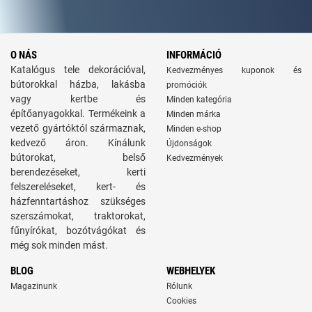
O NÁS
INFORMÁCIÓ
Katalógus tele dekorációval,
Kedvezményes kuponok és
bútorokkal házba, lakásba
promóciók
vagy kertbe és
Minden kategória
építőanyagokkal. Termékeink a
Minden márka
vezető gyártóktól származnak,
Minden e-shop
kedvező áron. Kínálunk
Újdonságok
bútorokat, belső
Kedvezmények
berendezéseket, kerti
felszereléseket, kert- és
házfenntartáshoz szükséges
szerszámokat, traktorokat,
fűnyírókat, bozótvágókat és
még sok minden mást.
BLOG
WEBHELYEK
Magazinunk
Rólunk
Cookies