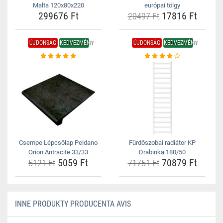
Malta 120x80x220
európai tölgy
299676 Ft
17816 Ft
20497 Ft
ÚJDONSÁG
KEDVEZMÉNY
ÚJDONSÁG
KEDVEZMÉNY
Csempe Lépcsőlap Peldano
Fürdőszobai radiátor KP
Orion Antracite 33/33
Drabinka 180/50
5059 Ft
70879 Ft
5121 Ft
71751 Ft
INNE PRODUKTY PRODUCENTA AVIS