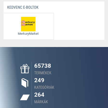
KEDVENC E-BOLTOK
MerkuryMarket
65738
TERMÉKEK
249
KATEGÓRIÁK
264
MÁRKÁK