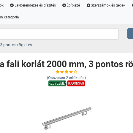
ok
Lakberendezés és díszítés
Építkezé
Szerszámok és gépek
n kategória
 3 pontos rögzítés
a fali korlát 2000 mm, 3 pontos r
(Összesen
2
értékelés)
KEDVEZMÉNY
ÚJDONSÁG