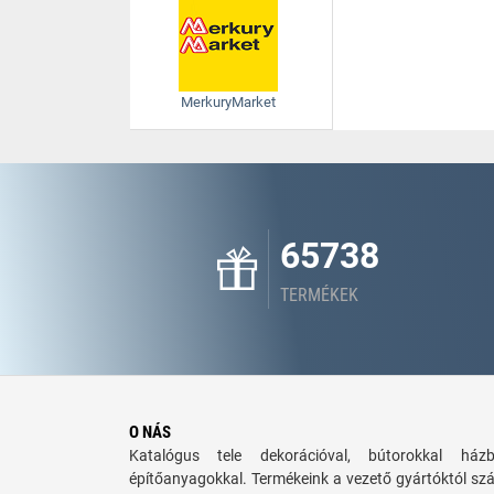
MerkuryMarket
65738
TERMÉKEK
O NÁS
Katalógus tele dekorációval, bútorokkal há
építőanyagokkal. Termékeink a vezető gyártóktól sz