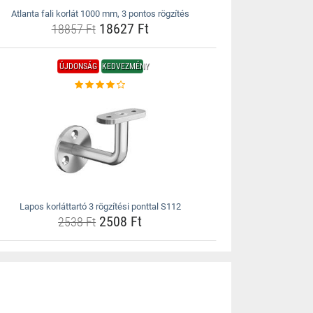
Atlanta fali korlát 1000 mm, 3 pontos rögzítés
18627 Ft
18857 Ft
ÚJDONSÁG
KEDVEZMÉNY
Lapos korláttartó 3 rögzítési ponttal S112
2508 Ft
2538 Ft