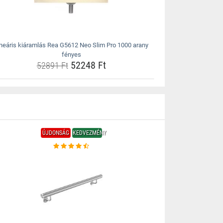
ineáris kiáramlás Rea G5612 Neo Slim Pro 1000 arany
fényes
52248 Ft
52891 Ft
ÚJDONSÁG
KEDVEZMÉNY