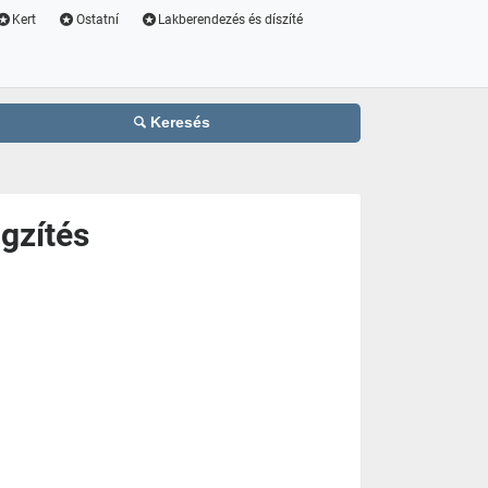
Kert
Ostatní
Lakberendezés és díszíté
Keresés
ögzítés