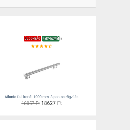
ÚJDONSÁG
KEDVEZMÉNY
Atlanta fali korlát 1000 mm, 3 pontos rögzítés
18627 Ft
18857 Ft