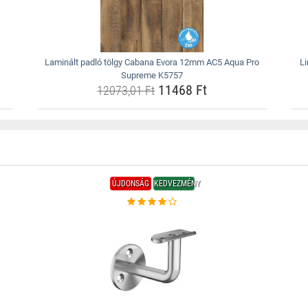
Laminált padló tölgy Cabana Evora 12mm AC5 Aqua Pro
L
Supreme K5757
11468 Ft
12073,01 Ft
ÚJDONSÁG
KEDVEZMÉNY