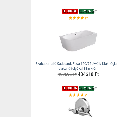
ÚJDONSÁG
KEDVEZMÉNY
Szabadon álló Kád sarok Zoya 150/75 J+Klik-Klak tégla
alakú túlfolyóval Slim króm
404618 Ft
409595 Ft
ÚJDONSÁG
KEDVEZMÉNY