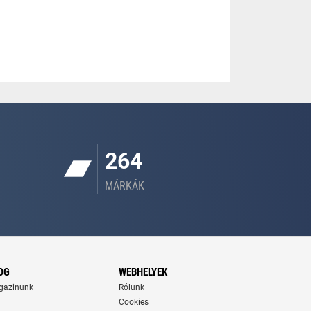
264
MÁRKÁK
OG
WEBHELYEK
gazinunk
Rólunk
Cookies