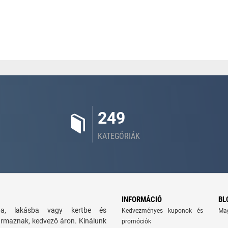
249
KATEGÓRIÁK
INFORMÁCIÓ
BL
zba, lakásba vagy kertbe és
Kedvezményes kuponok és
Ma
ármaznak, kedvező áron. Kínálunk
promóciók