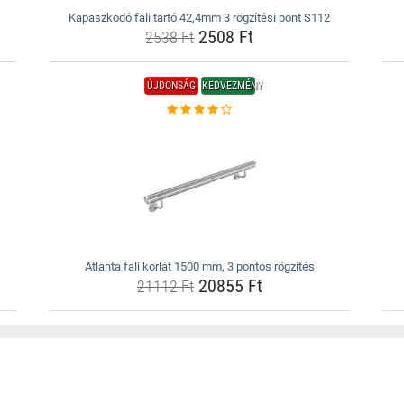
Kapaszkodó fali tartó 42,4mm 3 rögzítési pont S112
2508 Ft
2538 Ft
ÚJDONSÁG
KEDVEZMÉNY
Atlanta fali korlát 1500 mm, 3 pontos rögzítés
20855 Ft
21112 Ft