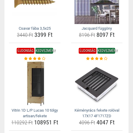
Csavar fába 3,5x25
Jacquard függöny
3399 Ft
8097 Ft
3440 Ft
8196 Ft
ÚJDONSÁG
KEDVEZMÉNY
ÚJDONSÁG
KEDVEZMÉNY
Vitrin 1D L/P Lucas 10 tölgy
Kéményrács fekete rolóval
artisan/fekete
17X17 4F1717ZD
108951 Ft
4047 Ft
110292 Ft
4096 Ft