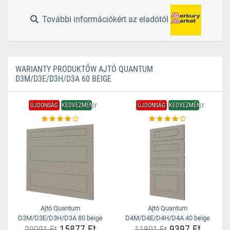
További információkért az eladótól
WARIANTY PRODUKTÓW AJTÓ QUANTUM
D3M/D3E/D3H/D3A 60 BEIGE
ÚJDONSÁG
KEDVEZMÉNY
ÚJDONSÁG
KEDVEZMÉNY
Ajtó Quantum
Ajtó Quantum
D3M/D3E/D3H/D3A 80 beige
D4M/D4E/D4H/D4A 40 beige
15877 Ft
9397 Ft
20091 Ft
11891 Ft