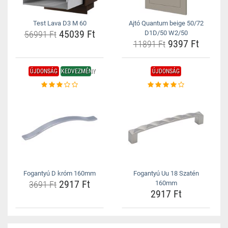
Test Lava D3 M 60
Ajtó Quantum beige 50/72
45039 Ft
56991 Ft
D1D/50 W2/50
9397 Ft
11891 Ft
ÚJDONSÁG
KEDVEZMÉNY
ÚJDONSÁG
Fogantyú D króm 160mm
Fogantyú Uu 18 Szatén
2917 Ft
3691 Ft
160mm
2917 Ft