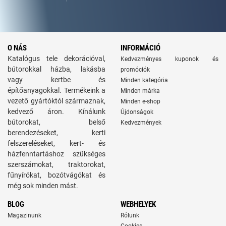
O NÁS
INFORMÁCIÓ
Katalógus tele dekorációval,
Kedvezményes kuponok és
bútorokkal házba, lakásba
promóciók
vagy kertbe és
Minden kategória
építőanyagokkal. Termékeink a
Minden márka
vezető gyártóktól származnak,
Minden e-shop
kedvező áron. Kínálunk
Újdonságok
bútorokat, belső
Kedvezmények
berendezéseket, kerti
felszereléseket, kert- és
házfenntartáshoz szükséges
szerszámokat, traktorokat,
fűnyírókat, bozótvágókat és
még sok minden mást.
BLOG
WEBHELYEK
Magazinunk
Rólunk