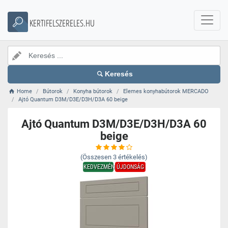
KERTIFELSZERELES.HU
Keresés
Home
Bútorok
Konyha bútorok
Elemes konyhabútorok MERCADO
Ajtó Quantum D3M/D3E/D3H/D3A 60 beige
Ajtó Quantum D3M/D3E/D3H/D3A 60
beige
(Összesen
3
értékelés)
KEDVEZMÉNY
ÚJDONSÁG