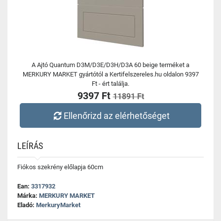
A Ajtó Quantum D3M/D3E/D3H/D3A 60 beige terméket a
MERKURY MARKET gyártótól a Kertifelszereles.hu oldalon 9397
Ft - ért találja.
9397 Ft
11891 Ft
Ellenőrizd az elérhetőséget
LEÍRÁS
Fiókos szekrény előlapja 60cm
Ean:
3317932
Márka:
MERKURY MARKET
Eladó:
MerkuryMarket