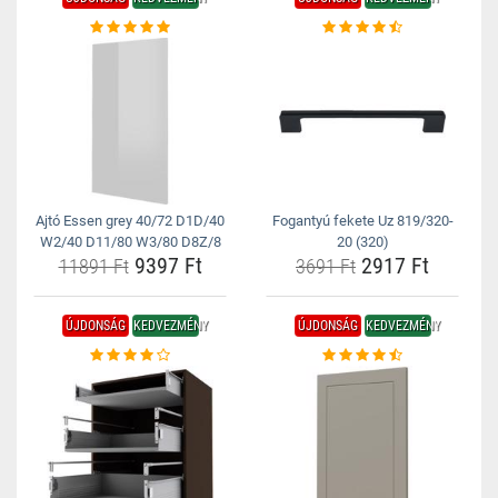
Ajtó Essen grey 40/72 D1D/40
Fogantyú fekete Uz 819/320-
W2/40 D11/80 W3/80 D8Z/8
20 (320)
9397 Ft
2917 Ft
11891 Ft
3691 Ft
ÚJDONSÁG
KEDVEZMÉNY
ÚJDONSÁG
KEDVEZMÉNY