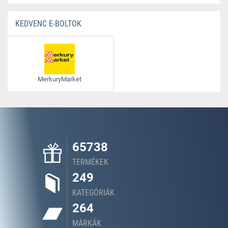
KEDVENC E-BOLTOK
MerkuryMarket
65738
TERMÉKEK
249
KATEGÓRIÁK
264
MÁRKÁK