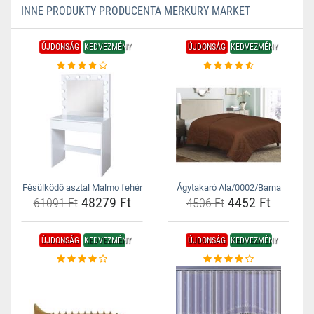
INNE PRODUKTY PRODUCENTA MERKURY MARKET
ÚJDONSÁG
KEDVEZMÉNY
ÚJDONSÁG
KEDVEZMÉNY
Fésülködő asztal Malmo fehér
Ágytakaró Ala/0002/Barna
48279 Ft
4452 Ft
61091 Ft
4506 Ft
ÚJDONSÁG
KEDVEZMÉNY
ÚJDONSÁG
KEDVEZMÉNY