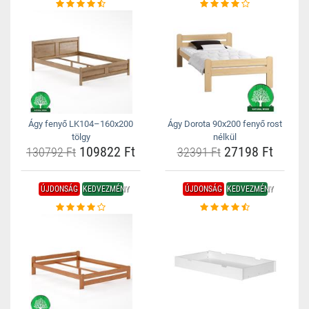
Ágy fenyő LK104–160x200
Ágy Dorota 90x200 fenyő rost
tölgy
nélkül
109822 Ft
27198 Ft
130792 Ft
32391 Ft
ÚJDONSÁG
KEDVEZMÉNY
ÚJDONSÁG
KEDVEZMÉNY