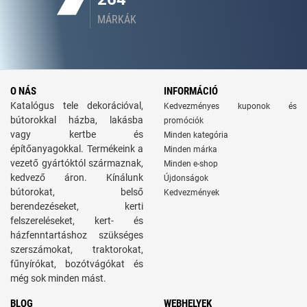
MÁRKÁK
O NÁS
INFORMÁCIÓ
Katalógus tele dekorációval,
Kedvezményes kuponok és
bútorokkal házba, lakásba
promóciók
vagy kertbe és
Minden kategória
építőanyagokkal. Termékeink a
Minden márka
vezető gyártóktól származnak,
Minden e-shop
kedvező áron. Kínálunk
Újdonságok
bútorokat, belső
Kedvezmények
berendezéseket, kerti
felszereléseket, kert- és
házfenntartáshoz szükséges
szerszámokat, traktorokat,
fűnyírókat, bozótvágókat és
még sok minden mást.
BLOG
WEBHELYEK