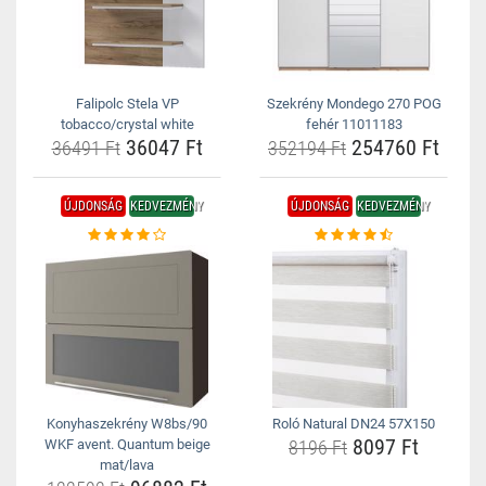
Falipolc Stela VP
Szekrény Mondego 270 POG
tobacco/crystal white
fehér 11011183
36047 Ft
254760 Ft
36491 Ft
352194 Ft
ÚJDONSÁG
KEDVEZMÉNY
ÚJDONSÁG
KEDVEZMÉNY
Konyhaszekrény W8bs/90
Roló Natural DN24 57X150
8097 Ft
WKF avent. Quantum beige
8196 Ft
mat/lava