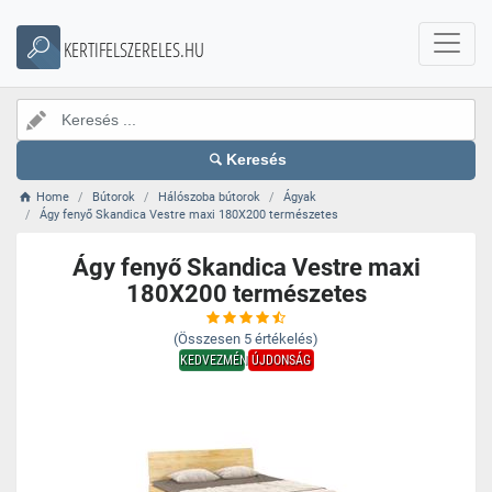
KERTIFELSZERELES.HU
Keresés
Home
Bútorok
Hálószoba bútorok
Ágyak
Ágy fenyő Skandica Vestre maxi 180X200 természetes
Ágy fenyő Skandica Vestre maxi
180X200 természetes
(Összesen
5
értékelés)
KEDVEZMÉNY
ÚJDONSÁG