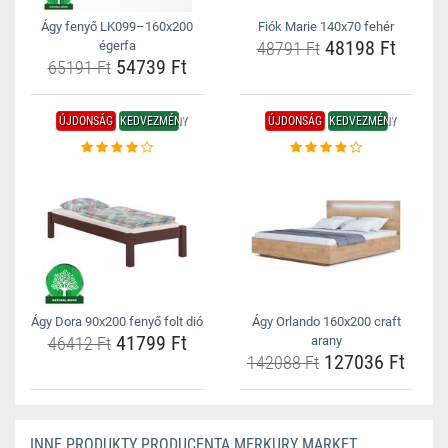
Ágy fenyő LK099–160x200
Fiók Marie 140x70 fehér
48198 Ft
égerfa
48791 Ft
54739 Ft
65191 Ft
ÚJDONSÁG
KEDVEZMÉNY
ÚJDONSÁG
KEDVEZMÉNY
Ágy Dora 90x200 fenyő folt dió
Ágy Orlando 160x200 craft
41799 Ft
46412 Ft
arany
127036 Ft
142088 Ft
INNE PRODUKTY PRODUCENTA MERKURY MARKET