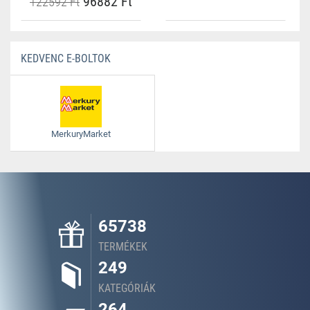
96882 Ft
122592 Ft
KEDVENC E-BOLTOK
MerkuryMarket
65738
TERMÉKEK
249
KATEGÓRIÁK
264