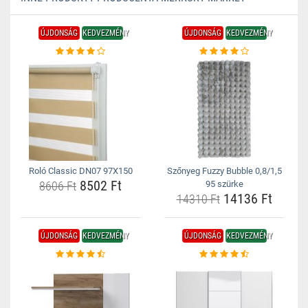
ÚJDONSÁG
KEDVEZMÉNY
ÚJDONSÁG
KEDVEZMÉNY
Roló Classic DN07 97X150
Szőnyeg Fuzzy Bubble 0,8/1,5
8502 Ft
8606 Ft
95 szürke
14136 Ft
14310 Ft
ÚJDONSÁG
KEDVEZMÉNY
ÚJDONSÁG
KEDVEZMÉNY