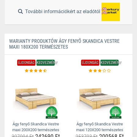
További információkért az eladótól
WARIANTY PRODUKTÓW ÁGY FENYŐ SKANDICA VESTRE
MAXI 180X200 TERMÉSZETES
ÚJDONSÁG
KEDVEZMÉNY
ÚJDONSÁG
KEDVEZMÉNY
Ágy fenyő Skandica Vestre
Ágy fenyő Skandica Vestre
maxi 200X200 természetes
maxi 120X200 természetes
242690 Ft
200568 Ft
307094 Ft
253793 Ft