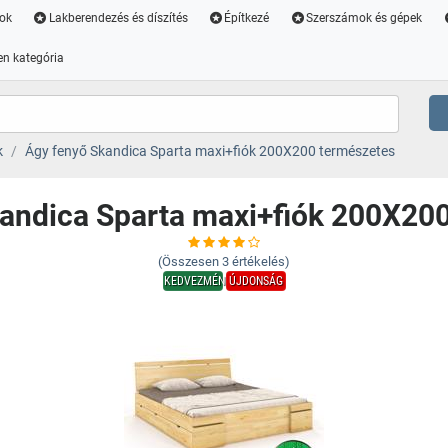
ok
Lakberendezés és díszítés
Építkezé
Szerszámok és gépek
n kategória
k
Ágy fenyő Skandica Sparta maxi+fiók 200X200 természetes
andica Sparta maxi+fiók 200X20
(Összesen
3
értékelés)
KEDVEZMÉNY
ÚJDONSÁG