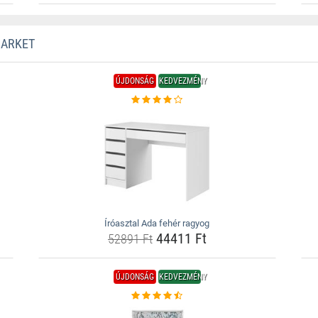
MARKET
ÚJDONSÁG
KEDVEZMÉNY
Íróasztal Ada fehér ragyog
44411 Ft
52891 Ft
ÚJDONSÁG
KEDVEZMÉNY