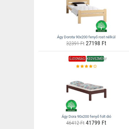
Ágy Dorota 90x200 fenyő rost nélkül
27198 Ft
32391 Ft
ÚJDONSÁG
KEDVEZMÉNY
Ágy Dora 90x200 fenyő folt dió
41799 Ft
46412 Ft