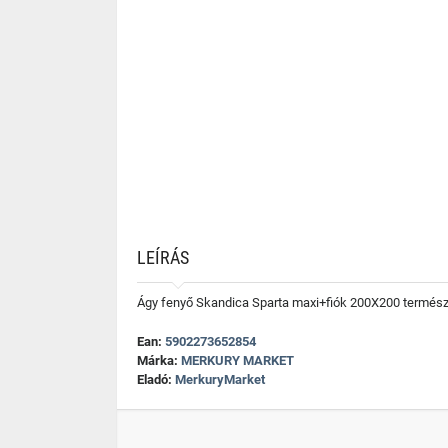
LEÍRÁS
Ágy fenyő Skandica Sparta maxi+fiók 200X200 termés
Ean:
5902273652854
Márka:
MERKURY MARKET
Eladó:
MerkuryMarket