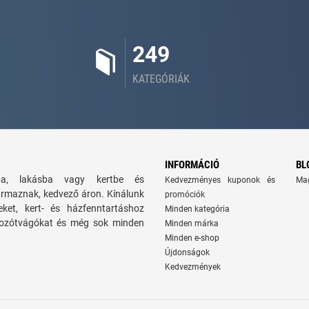
249
KATEGÓRIÁK
INFORMÁCIÓ
BL
zba, lakásba vagy kertbe és
Kedvezményes kuponok és
Ma
ármaznak, kedvező áron. Kínálunk
promóciók
seket, kert- és házfenntartáshoz
Minden kategória
 bozótvágókat és még sok minden
Minden márka
Minden e-shop
Újdonságok
Kedvezmények