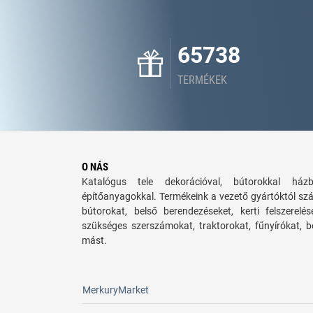
65738
TERMÉKEK
O NÁS
Katalógus tele dekorációval, bútorokkal há
építőanyagokkal. Termékeink a vezető gyártóktól sz
bútorokat, belső berendezéseket, kerti felszerelé
szükséges szerszámokat, traktorokat, fűnyírókat,
mást.
MerkuryMarket