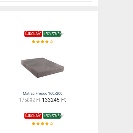
ÚJDONSÁG
KEDVEZMÉNY
Matrac Fresco 160x200
133245 Ft
175892 Ft
ÚJDONSÁG
KEDVEZMÉNY