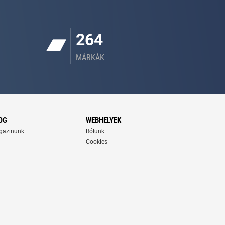
264
MÁRKÁK
OG
WEBHELYEK
gazinunk
Rólunk
Cookies