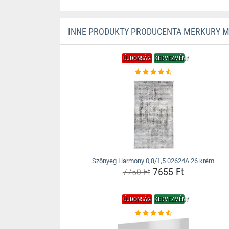
INNE PRODUKTY PRODUCENTA MERKURY 
ÚJDONSÁG
KEDVEZMÉNY
Szőnyeg Harmony 0,8/1,5 02624A 26 krém
7655 Ft
7750 Ft
ÚJDONSÁG
KEDVEZMÉNY