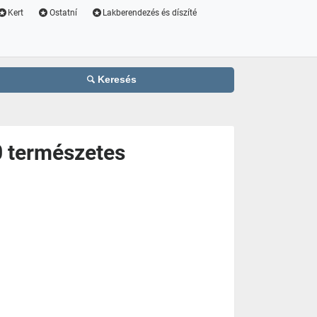
Kert
Ostatní
Lakberendezés és díszíté
Keresés
0 természetes