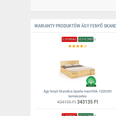
WARIANTY PRODUKTÓW ÁGY FENYŐ SKANDI
ÚJDONSÁG
KEDVEZMÉNY
Ágy fenyő Skandica Sparta maxi+fiók 120X200
természetes
343135 Ft
434195 Ft
ÚJDONSÁG
KEDVEZMÉNY