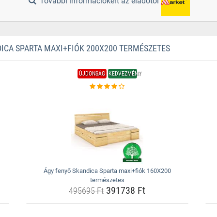
További információkért az eladótól
CA SPARTA MAXI+FIÓK 200X200 TERMÉSZETES
ÚJDONSÁG
KEDVEZMÉNY
Ágy fenyő Skandica Sparta maxi+fiók 160X200
természetes
391738 Ft
495695 Ft