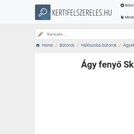
Bútor
KERTIFELSZERELES.HU
Minde
Home
Bútorok
Hálószoba bútorok
Ágya
Ágy fenyő Sk