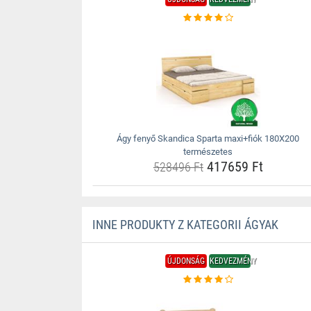
Ágy fenyő Skandica Sparta maxi+fiók 180X200
természetes
417659 Ft
528496 Ft
INNE PRODUKTY Z KATEGORII ÁGYAK
ÚJDONSÁG
KEDVEZMÉNY