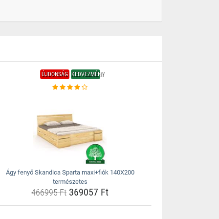
ÚJDONSÁG
KEDVEZMÉNY
Ágy fenyő Skandica Sparta maxi+fiók 140X200
természetes
369057 Ft
466995 Ft