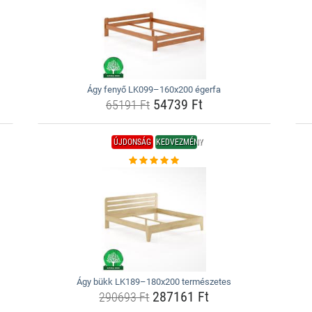
Ágy fenyő LK099–160x200 égerfa
54739 Ft
65191 Ft
ÚJDONSÁG
KEDVEZMÉNY
Ágy bükk LK189–180x200 természetes
287161 Ft
290693 Ft