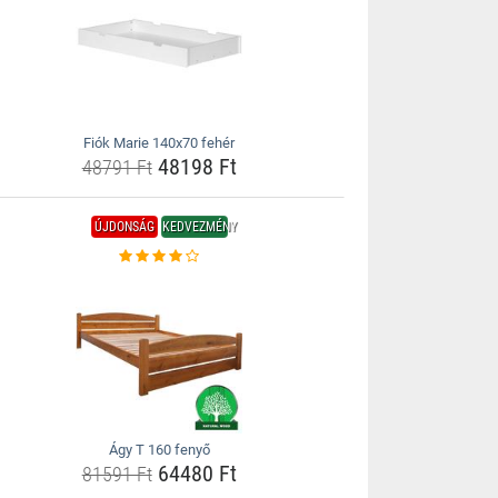
Fiók Marie 140x70 fehér
48198 Ft
48791 Ft
ÚJDONSÁG
KEDVEZMÉNY
Ágy T 160 fenyő
64480 Ft
81591 Ft