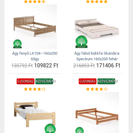
Ágy fenyő LK104–160x200
Ágy fábol bükkfa Skandica
tölgy
Spectrum 160x200 fehér
109822 Ft
171406 Ft
130792 Ft
216893 Ft
ÚJDONSÁG
KEDVEZMÉNY
ÚJDONSÁG
KEDVEZMÉNY