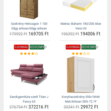
Szekrény Heksagon 1 100
Matrac Baharin 180/200 Aloe
tölgy artisan/tölgy artisan
Vera H3
169705 Ft
194006 Ft
179992 Ft
196392 Ft
ÚJDONSÁG
KEDVEZMÉNY
ÚJDONSÁG
KEDVEZMÉNY
Sarokgarnitúra szett Titan J
Konyhaszekrény Stilo fehér
Fancy 63
Mat/Artisan 50G-72 1F
372216 Ft
29972 Ft
376794 Ft
30341 Ft