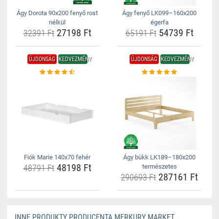
Ágy Dorota 90x200 fenyő rost
Ágy fenyő LK099–160x200
nélkül
égerfa
27198 Ft
54739 Ft
32391 Ft
65191 Ft
ÚJDONSÁG
KEDVEZMÉNY
ÚJDONSÁG
KEDVEZMÉNY
Fiók Marie 140x70 fehér
Ágy bükk LK189–180x200
48198 Ft
48791 Ft
természetes
287161 Ft
290693 Ft
INNE PRODUKTY PRODUCENTA MERKURY MARKET