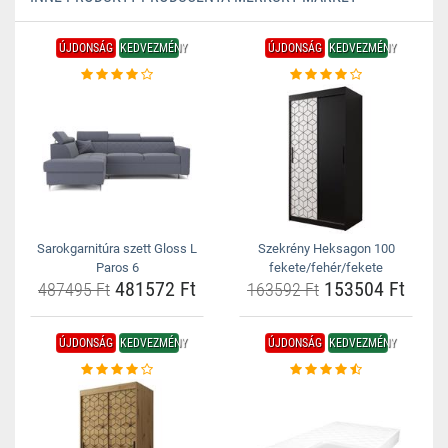
ÚJDONSÁG
KEDVEZMÉNY
ÚJDONSÁG
KEDVEZMÉNY
Sarokgarnitúra szett Gloss L
Szekrény Heksagon 100
Paros 6
fekete/fehér/fekete
481572 Ft
153504 Ft
487495 Ft
163592 Ft
ÚJDONSÁG
KEDVEZMÉNY
ÚJDONSÁG
KEDVEZMÉNY