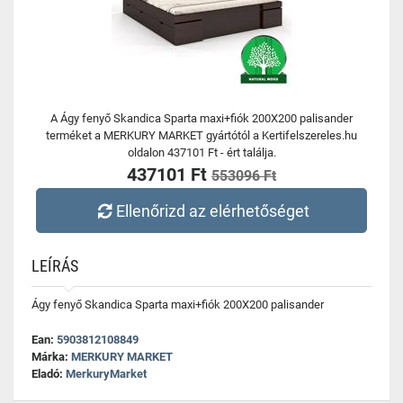
A Ágy fenyő Skandica Sparta maxi+fiók 200X200 palisander
terméket a MERKURY MARKET gyártótól a Kertifelszereles.hu
oldalon 437101 Ft - ért találja.
437101 Ft
553096 Ft
Ellenőrizd az elérhetőséget
LEÍRÁS
Ágy fenyő Skandica Sparta maxi+fiók 200X200 palisander
Ean:
5903812108849
Márka:
MERKURY MARKET
Eladó:
MerkuryMarket