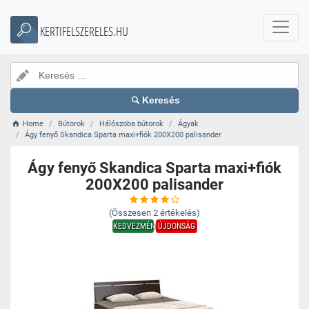
KERTIFELSZERELES.HU
Keresés
Home
Bútorok
Hálószoba bútorok
Ágyak
Ágy fenyő Skandica Sparta maxi+fiók 200X200 palisander
Ágy fenyő Skandica Sparta maxi+fiók
200X200 palisander
(Összesen
2
értékelés)
KEDVEZMÉNY
ÚJDONSÁG