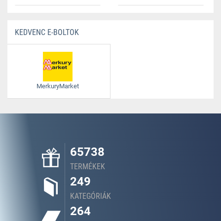
KEDVENC E-BOLTOK
MerkuryMarket
65738
TERMÉKEK
249
KATEGÓRIÁK
264