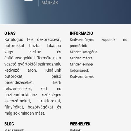
MÁRKÁK
O NÁS
INFORMÁCIÓ
Katalógus tele dekorációval,
Kedvezményes kuponok és
bútorokkal házba, lakásba
promóciók
vagy kertbe és
Minden kategória
építőanyagokkal. Termékeink a
Minden márka
vezető gyártóktól származnak,
Minden e-shop
kedvező áron. Kínálunk
Újdonságok
bútorokat, belső
Kedvezmények
berendezéseket, kerti
felszereléseket, kert- és
házfenntartáshoz szükséges
szerszámokat, traktorokat,
fűnyírókat, bozótvágókat és
még sok minden mást.
BLOG
WEBHELYEK
Magazinunk
Rólunk