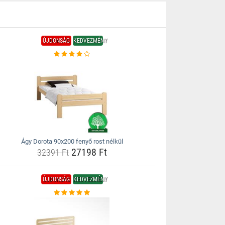
ÚJDONSÁG
KEDVEZMÉNY
Ágy Dorota 90x200 fenyő rost nélkül
27198 Ft
32391 Ft
ÚJDONSÁG
KEDVEZMÉNY