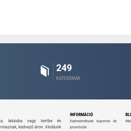
249
KATEGÓRIÁK
INFORMÁCIÓ
BL
zba, lakásba vagy kertbe és
Kedvezményes kuponok és
Ma
ármaznak, kedvező áron. Kínálunk
promóciók