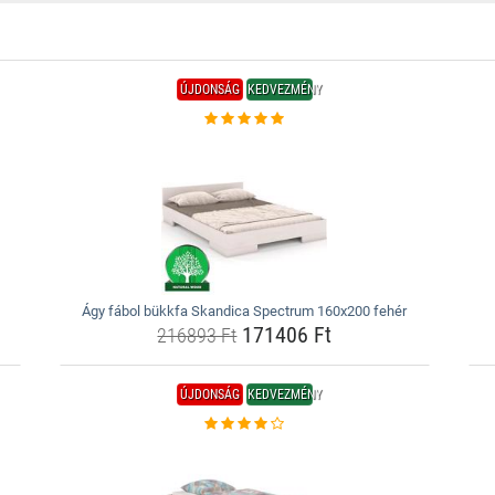
ÚJDONSÁG
KEDVEZMÉNY
Ágy fábol bükkfa Skandica Spectrum 160x200 fehér
171406 Ft
216893 Ft
ÚJDONSÁG
KEDVEZMÉNY