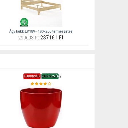
Ágy bükk LK189–180x200 természetes
287161 Ft
290693 Ft
ÚJDONSÁG
KEDVEZMÉNY