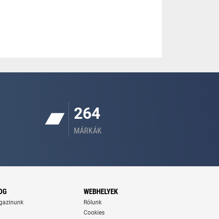
264
MÁRKÁK
OG
WEBHELYEK
gazinunk
Rólunk
Cookies