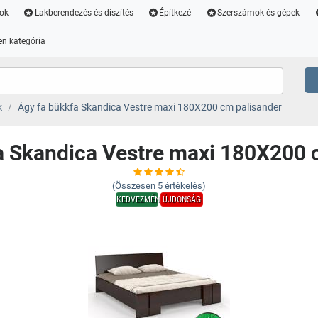
ok
Lakberendezés és díszítés
Építkezé
Szerszámok és gépek
n kategória
k
Ágy fa bükkfa Skandica Vestre maxi 180X200 cm palisander
a Skandica Vestre maxi 180X200 
(Összesen
5
értékelés)
KEDVEZMÉNY
ÚJDONSÁG