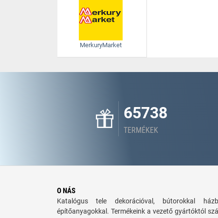
MerkuryMarket
65738
TERMÉKEK
O NÁS
Katalógus tele dekorációval, bútorokkal há
építőanyagokkal. Termékeink a vezető gyártóktól sz