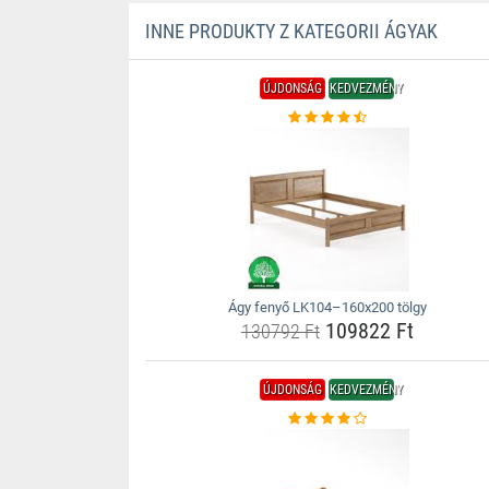
INNE PRODUKTY Z KATEGORII ÁGYAK
ÚJDONSÁG
KEDVEZMÉNY
Ágy fenyő LK104–160x200 tölgy
109822 Ft
130792 Ft
ÚJDONSÁG
KEDVEZMÉNY