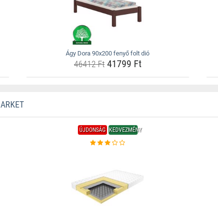
Ágy Dora 90x200 fenyő folt dió
41799 Ft
46412 Ft
MARKET
ÚJDONSÁG
KEDVEZMÉNY