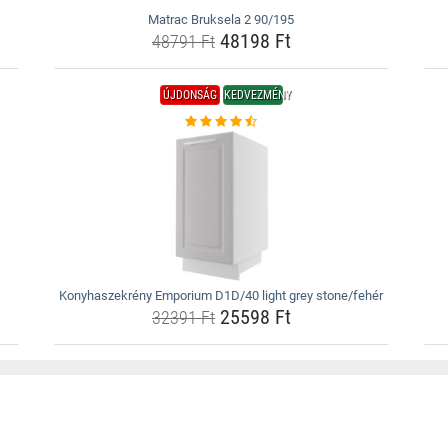
Matrac Bruksela 2 90/195
48198 Ft
48791 Ft
ÚJDONSÁG
KEDVEZMÉNY
Konyhaszekrény Emporium D1D/40 light grey stone/fehér
25598 Ft
32391 Ft