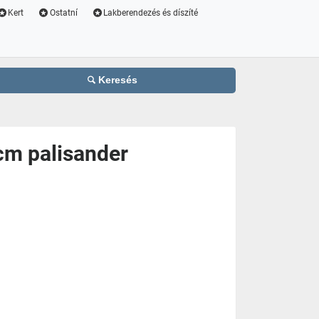
Kert
Ostatní
Lakberendezés és díszíté
Keresés
cm palisander