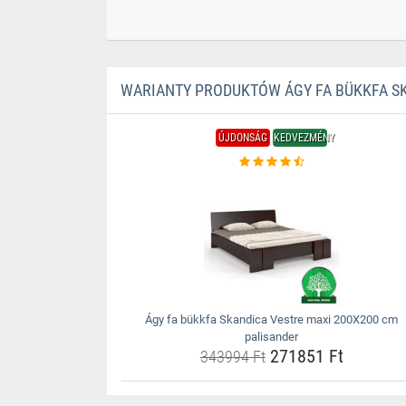
WARIANTY PRODUKTÓW ÁGY FA BÜKKFA SK
ÚJDONSÁG
KEDVEZMÉNY
Ágy fa bükkfa Skandica Vestre maxi 200X200 cm
palisander
271851 Ft
343994 Ft