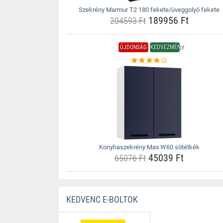
Szekrény Marmur T2 180 fekete/üveggolyó fekete
189956 Ft
204593 Ft
ÚJDONSÁG
KEDVEZMÉNY
Konyhaszekrény Max W60 sötétkék
45039 Ft
65076 Ft
KEDVENC E-BOLTOK