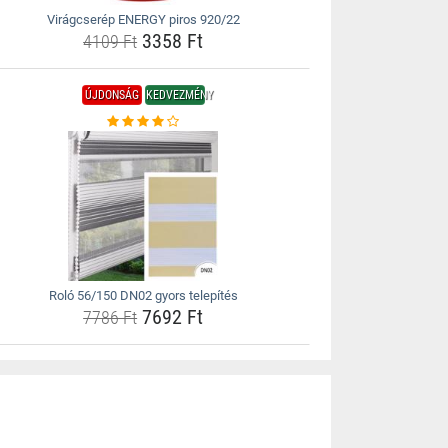
Virágcserép ENERGY piros 920/22
3358 Ft
4109 Ft
ÚJDONSÁG
KEDVEZMÉNY
Roló 56/150 DN02 gyors telepítés
7692 Ft
7786 Ft