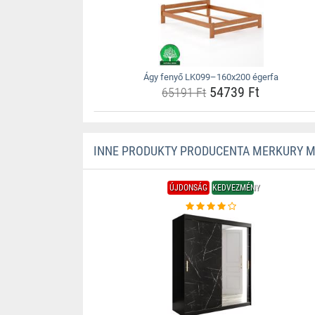
Ágy fenyő LK099–160x200 égerfa
54739 Ft
65191 Ft
INNE PRODUKTY PRODUCENTA MERKURY 
ÚJDONSÁG
KEDVEZMÉNY