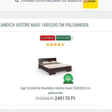
További információkért az eladótól
ANDICA VESTRE MAXI 180X200 CM PALISANDER
ÚJDONSÁG
KEDVEZMÉNY
Ágy fa bükkfa Skandica Vestre maxi 160X200 cm
palisander
249170 Ft
315294 Ft