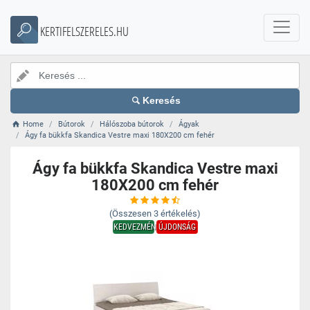
KERTIFELSZERELES.HU
Keresés
Home
Bútorok
Hálószoba bútorok
Ágyak
Ágy fa bükkfa Skandica Vestre maxi 180X200 cm fehér
Ágy fa bükkfa Skandica Vestre maxi
180X200 cm fehér
(Összesen
3
értékelés)
KEDVEZMÉNY
ÚJDONSÁG