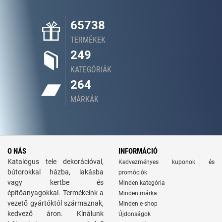
65738
TERMÉKEK
249
KATEGÓRIÁK
264
MÁRKÁK
O NÁS
INFORMÁCIÓ
Katalógus tele dekorációval,
Kedvezményes kuponok és
bútorokkal házba, lakásba
promóciók
vagy kertbe és
Minden kategória
építőanyagokkal. Termékeink a
Minden márka
vezető gyártóktól származnak,
Minden e-shop
kedvező áron. Kínálunk
Újdonságok