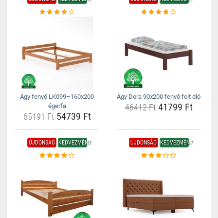
Ágy fenyő LK099–160x200
Ágy Dora 90x200 fenyő folt dió
41799 Ft
égerfa
46412 Ft
54739 Ft
65191 Ft
ÚJDONSÁG
KEDVEZMÉNY
ÚJDONSÁG
KEDVEZMÉNY