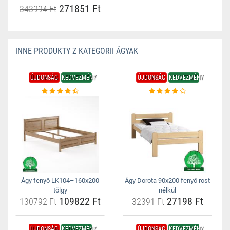
271851 Ft
343994 Ft
INNE PRODUKTY Z KATEGORII ÁGYAK
ÚJDONSÁG
KEDVEZMÉNY
ÚJDONSÁG
KEDVEZMÉNY
Ágy fenyő LK104–160x200
Ágy Dorota 90x200 fenyő rost
tölgy
nélkül
109822 Ft
27198 Ft
130792 Ft
32391 Ft
ÚJDONSÁG
KEDVEZMÉNY
ÚJDONSÁG
KEDVEZMÉNY