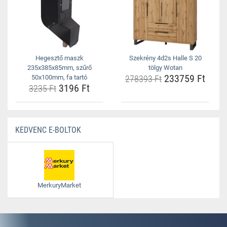
Hegesztő maszk
Szekrény 4d2s Halle S 20
235x385x85mm, szűrő
tölgy Wotan
233759 Ft
50x100mm, fa tartó
278393 Ft
3196 Ft
3235 Ft
KEDVENC E-BOLTOK
MerkuryMarket