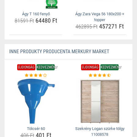
Ágy T 160 fenyő
Ágy Zara Vega 56 180x200 +
64480 Ft
81591 Ft
topper
457271 Ft
462895 Ft
INNE PRODUKTY PRODUCENTA MERKURY MARKET
ÚJDONSÁG
KEDVEZMÉNY
ÚJDONSÁG
KEDVEZMÉNY
Tölcsér 60
Szekrény Logan szürke tölgy
401 Ft
406 Ft
11008578