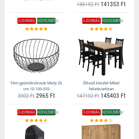
141353 Ft
188192 Ft
ÚJDONSÁG
KEDVEZMÉNY
ÚJDONSÁG
KEDVEZMÉNY
Fém gyümölcskosár Misty 26
Étkező készlet Mibet
cm 10-100-033
fekete/artisan
2965 Ft
145403 Ft
3002 Ft
147192 Ft
ÚJDONSÁG
KEDVEZMÉNY
ÚJDONSÁG
KEDVEZMÉNY