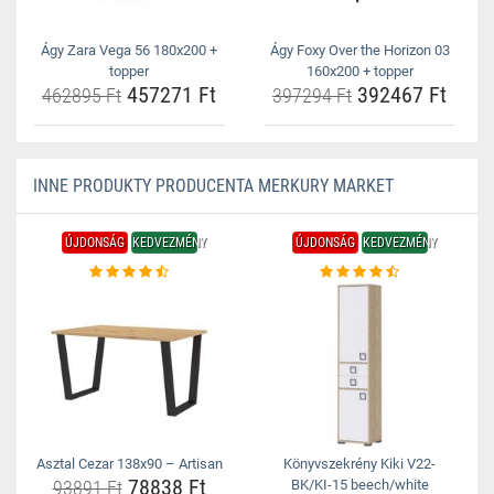
Ágy Zara Vega 56 180x200 +
Ágy Foxy Over the Horizon 03
topper
160x200 + topper
457271 Ft
392467 Ft
462895 Ft
397294 Ft
INNE PRODUKTY PRODUCENTA MERKURY MARKET
ÚJDONSÁG
KEDVEZMÉNY
ÚJDONSÁG
KEDVEZMÉNY
Asztal Cezar 138x90 – Artisan
Könyvszekrény Kiki V22-
78838 Ft
93891 Ft
BK/KI-15 beech/white