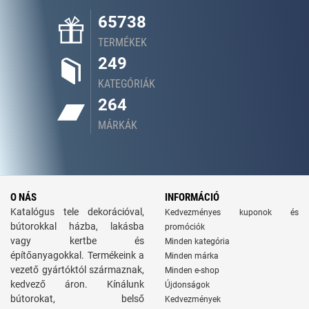
65738
TERMÉKEK
249
KATEGÓRIÁK
264
MÁRKÁK
O NÁS
INFORMÁCIÓ
Katalógus tele dekorációval,
Kedvezményes kuponok és
bútorokkal házba, lakásba
promóciók
vagy kertbe és
Minden kategória
építőanyagokkal. Termékeink a
Minden márka
vezető gyártóktól származnak,
Minden e-shop
kedvező áron. Kínálunk
Újdonságok
bútorokat, belső
Kedvezmények