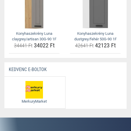
Konyhaszekrény Luna
Konyhaszekrény Luna
claygrey/artisan 30G-90 1F
dustgrey/fehér 50G-90 1F
34022 Ft
42123 Ft
34441 Ft
42641 Ft
KEDVENC E-BOLTOK
MerkuryMarket