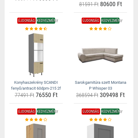
80600 Ft
81591 Ft
ÚJDONSÁG
KEDVEZMÉNY
ÚJDONSÁG
KEDVEZMÉNY
Konyhaszekrény SCANDI
Sarokgarnitúra szett Montana
fenyő/antracit 60dpm-215 2f
P Whisper 03
76550 Ft
309498 Ft
77491 Ft
368594 Ft
ÚJDONSÁG
KEDVEZMÉNY
ÚJDONSÁG
KEDVEZMÉNY