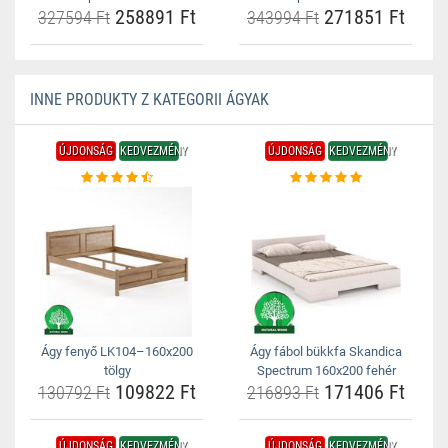
258891 Ft
271851 Ft
327594 Ft
343994 Ft
INNE PRODUKTY Z KATEGORII ÁGYAK
ÚJDONSÁG
KEDVEZMÉNY
ÚJDONSÁG
KEDVEZMÉNY
Ágy fenyő LK104–160x200
Ágy fábol bükkfa Skandica
tölgy
Spectrum 160x200 fehér
109822 Ft
171406 Ft
130792 Ft
216893 Ft
ÚJDONSÁG
KEDVEZMÉNY
ÚJDONSÁG
KEDVEZMÉNY