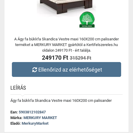
A Ágy fa bükkfa Skandica Vestre maxi 160X200 cm palisander
terméket a MERKURY MARKET gyártótól a Kertifelszereles.hu
oldalon 249170 Ft - ért találja.
249170 Ft
315294 Ft
Ellenőrizd az elérhetőséget
LEÍRÁS
Ágy fa bükkfa Skandica Vestre maxi 160X200 cm palisander
Ean:
5903812102847
Márka:
MERKURY MARKET
Eladó:
MerkuryMarket