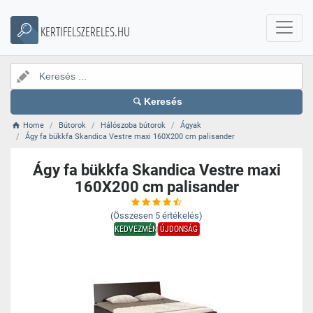
KERTIFELSZERELES.HU
Keresés
Home
Bútorok
Hálószoba bútorok
Ágyak
Ágy fa bükkfa Skandica Vestre maxi 160X200 cm palisander
Ágy fa bükkfa Skandica Vestre maxi
160X200 cm palisander
(Összesen
5
értékelés)
KEDVEZMÉNY
ÚJDONSÁG