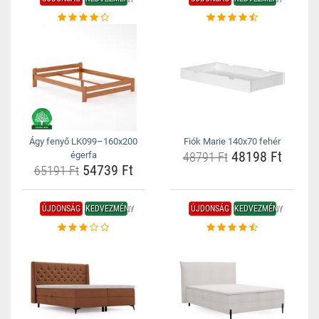
Ágy fenyő LK099–160x200
Fiók Marie 140x70 fehér
48198 Ft
égerfa
48791 Ft
54739 Ft
65191 Ft
ÚJDONSÁG
KEDVEZMÉNY
ÚJDONSÁG
KEDVEZMÉNY