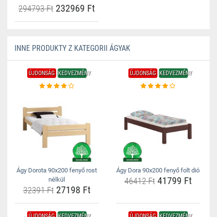
232969 Ft
294793 Ft
INNE PRODUKTY Z KATEGORII ÁGYAK
ÚJDONSÁG
KEDVEZMÉNY
ÚJDONSÁG
KEDVEZMÉNY
Ágy Dorota 90x200 fenyő rost
Ágy Dora 90x200 fenyő folt dió
41799 Ft
nélkül
46412 Ft
27198 Ft
32391 Ft
ÚJDONSÁG
KEDVEZMÉNY
ÚJDONSÁG
KEDVEZMÉNY