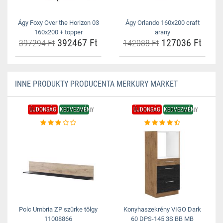
Ágy Foxy Over the Horizon 03
Ágy Orlando 160x200 craft
160x200 + topper
arany
392467 Ft
127036 Ft
397294 Ft
142088 Ft
INNE PRODUKTY PRODUCENTA MERKURY MARKET
ÚJDONSÁG
KEDVEZMÉNY
ÚJDONSÁG
KEDVEZMÉNY
Polc Umbria ZP szürke tölgy
Konyhaszekrény VIGO Dark
11008866
60 DPS-145 3S BB MB