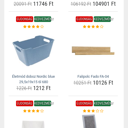
11746 Ft
104901 Ft
20091 Ft
106192 Ft
ÚJDONSÁG
KEDVEZMÉNY
ÚJDONSÁG
KEDVEZMÉNY
Életmód doboz Nordic blue
Falipolc Fado FA-04
10126 Ft
29,5x19x15 6l 680
10251 Ft
1212 Ft
1226 Ft
ÚJDONSÁG
KEDVEZMÉNY
ÚJDONSÁG
KEDVEZMÉNY