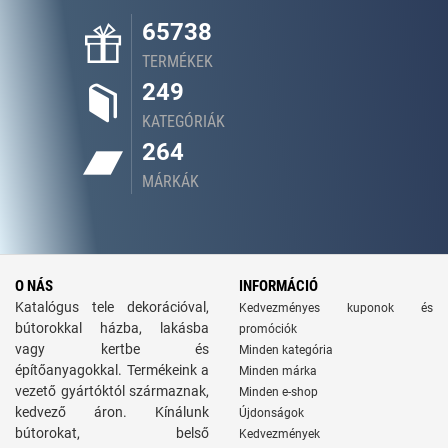
65738
TERMÉKEK
249
KATEGÓRIÁK
264
MÁRKÁK
O NÁS
INFORMÁCIÓ
Katalógus tele dekorációval,
Kedvezményes kuponok és
bútorokkal házba, lakásba
promóciók
vagy kertbe és
Minden kategória
építőanyagokkal. Termékeink a
Minden márka
vezető gyártóktól származnak,
Minden e-shop
kedvező áron. Kínálunk
Újdonságok
bútorokat, belső
Kedvezmények