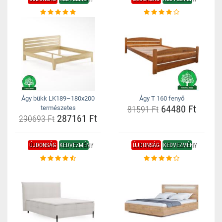
Ágy bükk LK189–180x200
Ágy T 160 fenyő
64480 Ft
természetes
81591 Ft
287161 Ft
290693 Ft
ÚJDONSÁG
KEDVEZMÉNY
ÚJDONSÁG
KEDVEZMÉNY