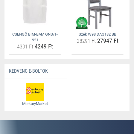
CSENGŐ BIM-BAM GNS/T-
Szék W98 DAG182 BB
27947 Ft
921
28291 Ft
4249 Ft
4301 Ft
KEDVENC E-BOLTOK
MerkuryMarket